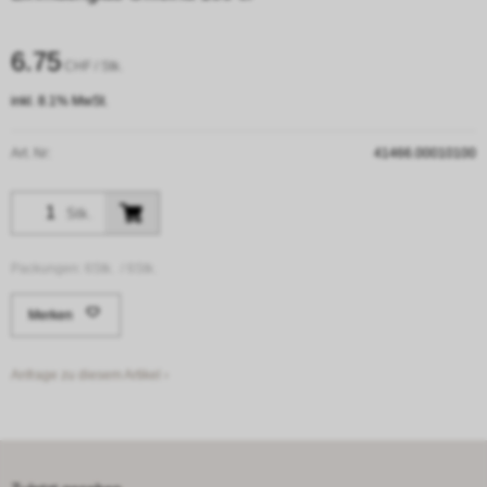
6.75
CHF
/ Stk.
inkl. 8.1% MwSt.
Art. Nr:
41466.00010100
Stk.
Packungen:
6Stk. /
6Stk.
Merken
Anfrage zu diesem Artikel ›