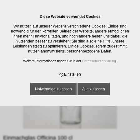
0
Diese Website verwendet Cookies
E-SHOP
›
KÜCHENMATERIAL
›
AUFBEWAHRUNG
›
EINMACHGLAS
Wir nutzen auf unserer Website verschiedene Cookies: Einige sind
OFFICINA 100 CL
notwendig für den korrekten Betrieb der Website, andere ermöglichen
Ihnen mehr Funktionalitäten, und noch andere helfen uns dabei, die
Nutzenden besser zu verstehen. Sie sind also eine Hilfe, unsere
Leistungen stetig zu optimieren. Einige Cookies, sofern zugestimmt,
nutzen anonymisierte, personenbezogene Daten.
Weitere Informationen finden Sie in der
Datenschutzerklärung
.
Einstellen
Notwendige zulassen
Alle zulassen
Einmachglas Officina 100 cl