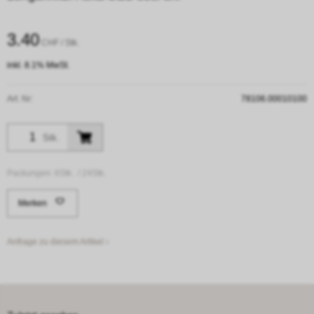
3.40
CHF
/ Stk.
inkl. 8.1% MwSt.
Art. Nr:
78106.00010100
Stk.
Packungen:
6Stk. /
24Stk.
Merken
Anfrage zu diesem Artikel ›