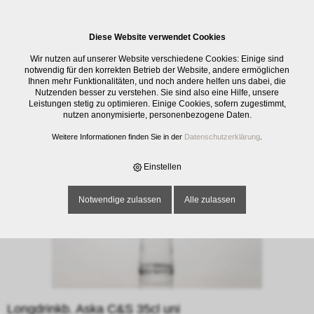
0
Diese Website verwendet Cookies
E-SHOP
›
GLASWAREN
›
TRINKGLÄSER
›
LONGDRINKB. ASKA C&S 35CL
Wir nutzen auf unserer Website verschiedene Cookies: Einige sind
UNI
notwendig für den korrekten Betrieb der Website, andere ermöglichen
Ihnen mehr Funktionalitäten, und noch andere helfen uns dabei, die
Nutzenden besser zu verstehen. Sie sind also eine Hilfe, unsere
Leistungen stetig zu optimieren. Einige Cookies, sofern zugestimmt,
nutzen anonymisierte, personenbezogene Daten.
Weitere Informationen finden Sie in der
Datenschutzerklärung
.
Einstellen
Notwendige zulassen
Alle zulassen
Longdrinkb. Aska C&S 35cl uni