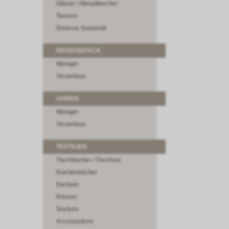
Gläser / Metallbecher
Tassen
Diverse Souvenir
REISEGEPÄCK
Wenger
Victorinox
UHREN
Wenger
Victorinox
TEXTILIEN
Tischtücher / Tischset
Küchentücher
Decken
Kissen
Socken
Accessoires