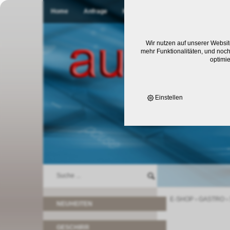
Home
Anfrage
Kontakt
Wir nutzen auf unserer Websit
mehr Funktionalitäten, und noch
optimi
Einstellen
E-SHOP
›
GASTRO
›
NEUHEITEN
GESCHIRR