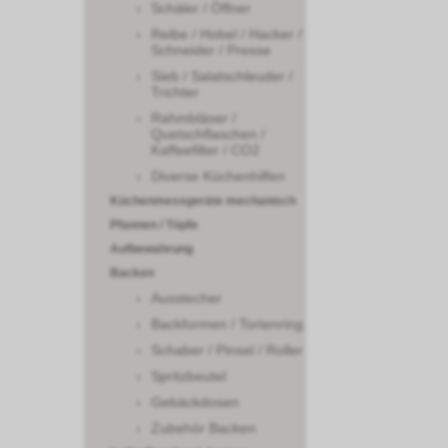
Schäler / Öffner
Reibe / Hobel / Hacker /
Schneider / Presse
Sieb / Salatschleuder /
Trichter
Rahmbläser /
Quetschflaschen /
Kaffeefilter / CO2
Diverse Küchenhilfen
Küchenmessgeräte mechanisch
Pfannen / Töpfe
Aufbewahrung
Backen
Ausstecher
Backformen / Tortenring
Schaber / Pinsel / Roller
Spritzbeutel
Gebäckdosen
Zubehör Backen