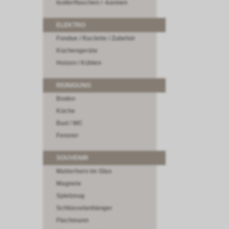
Isolierflaschen / -kannen
ELEKTRO
Fondue / Raclette / Zubehör
Küchengeräte
Heizen / Kühlen
REINIGUNG
Boden
Küche
Bad / WC
Fenster
SOUVENIR
Matterhorn im Glas
Magnete
Spielzeug
Schlüsselanhänger
Flachmann