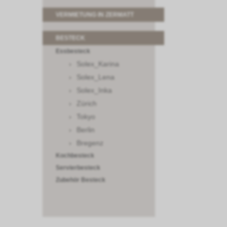
VERMIETUNG IN ZERMATT
BESTECK
Essbesteck
Solex_Karina
Solex_Lena
Solex_Inka
Zürich
Tokyo
Berlin
Bregenz
Kochbesteck
Servierbesteck
Zubehör Besteck