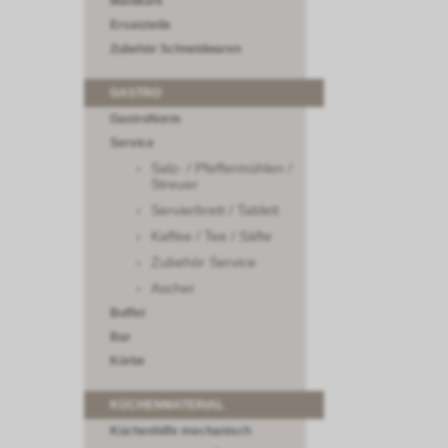
Maniküre
Ersatzteile
Zubehör Schneidwaren
GASTRO
GastroNorm
Service
Salz- / Pfeffermühlen /
Streuer
Servierbrett / Tablett
Kaffee / Tee / Säfte
Zubehör Service
Ascher
Buffet
Bar
Körbe
KÜCHENMATERIAL
Küchenhilfe mechanisch