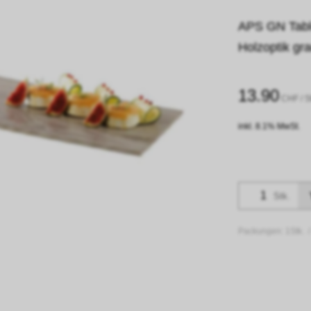
APS GN Table
Holzoptik gr
13.90
CHF
/ S
inkl. 8.1% MwSt.
Stk.
Packungen:
1Stk. 