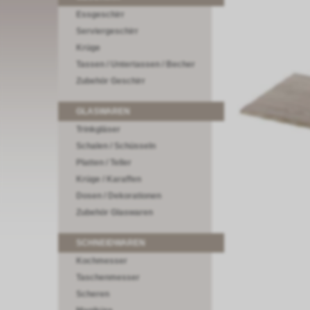
Essgeschirr
Serviergeschirr
Krüge
Tassen / Untertassen / Becher
Zubehör Geschirr
GLASWAREN
Trinkgläser
Schalen / Schüsseln
Platten / Teller
Krüge / Karaffen
Dosen / Dekorationen
Zubehör Glaswaren
SCHNEIDWAREN
Kochmesser
Taschenmesser
Scheren