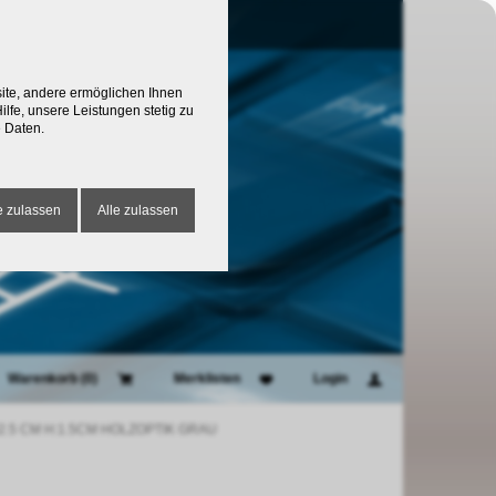
site, andere ermöglichen Ihnen
lfe, unsere Leistungen stetig zu
 Daten.
 zulassen
Alle zulassen
Warenkorb (
0
)
Merklisten
Login
2.5 CM H:1.5CM HOLZOPTIK GRAU