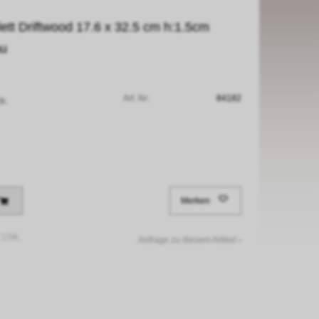
tt Driftwood 17.6 x 32.5 cm h:1.5cm
au
Art. Nr:
84182
tk.
Merken
/
1Stk.
Anfrage zu diesem Artikel ›