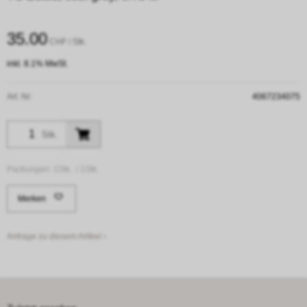
35.00
CHF
/ Stk.
inkl. 8.1% MwSt.
Art. Nr:
4067234075
Stk.
Packungen:
1Stk. /
1Stk.
Merken
Anfrage zu diesem Artikel ›