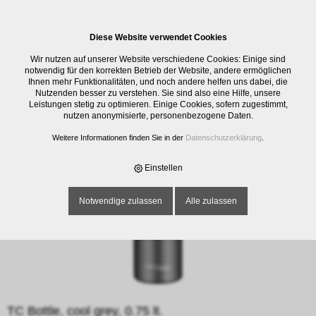
0
Diese Website verwendet Cookies
E-SHOP
›
KÜCHENMATERIAL
›
ISOLIERFLASCHEN / -KANNEN
›
TC
Wir nutzen auf unserer Website verschiedene Cookies: Einige sind
BOTTLE, COOL GREY, 0.75 LT.
notwendig für den korrekten Betrieb der Website, andere ermöglichen
Ihnen mehr Funktionalitäten, und noch andere helfen uns dabei, die
Nutzenden besser zu verstehen. Sie sind also eine Hilfe, unsere
Leistungen stetig zu optimieren. Einige Cookies, sofern zugestimmt,
nutzen anonymisierte, personenbezogene Daten.
Weitere Informationen finden Sie in der
Datenschutzerklärung
.
Einstellen
Notwendige zulassen
Alle zulassen
TC Bottle, cool grey, 0.75 lt.