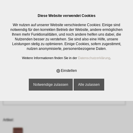
0
Diese Website verwendet Cookies
Anfrage
Wir nutzen auf unserer Website verschiedene Cookies: Einige sind
‹ Zurück
notwendig für den korrekten Betrieb der Website, andere ermöglichen
Ihnen mehr Funktionalitäten, und noch andere helfen uns dabei, die
Nutzenden besser zu verstehen. Sie sind also eine Hilfe, unsere
Name oder Firma *
Leistungen stetig zu optimieren. Einige Cookies, sofern zugestimmt,
nutzen anonymisierte, personenbezogene Daten.
Weitere Informationen finden Sie in der
Datenschutzerklärung
.
E-Mail-Adresse *
Einstellen
Notwendige zulassen
Alle zulassen
Telefon
Artikel: