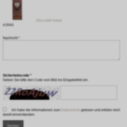
Etui Leder braun
4.0543
Nachricht *
Sicherheitscode *
Geben Sie bitte den Code vom Bild ins Eingabefeld ein.
Ich habe die Informationen zum
Datenschutz
gelesen und erkläre mich
damit einverstanden.