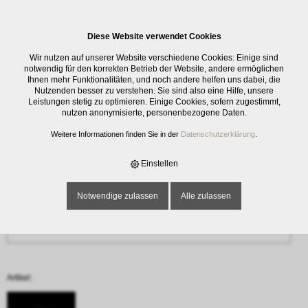
0
Diese Website verwendet Cookies
Anfrage
Wir nutzen auf unserer Website verschiedene Cookies: Einige sind
‹ Zurück
notwendig für den korrekten Betrieb der Website, andere ermöglichen
Ihnen mehr Funktionalitäten, und noch andere helfen uns dabei, die
Nutzenden besser zu verstehen. Sie sind also eine Hilfe, unsere
Name oder Firma *
Leistungen stetig zu optimieren. Einige Cookies, sofern zugestimmt,
nutzen anonymisierte, personenbezogene Daten.
Weitere Informationen finden Sie in der
Datenschutzerklärung
.
E-Mail-Adresse *
Einstellen
Notwendige zulassen
Alle zulassen
Telefon
Artikel: