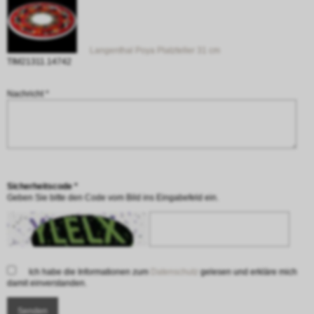
Langenthal Poya Platzteller 31 cm
TIM21311.14742
Nachricht *
Sicherheitscode *
Geben Sie bitte den Code vom Bild ins Eingabefeld ein.
Ich habe die Informationen zum
Datenschutz
gelesen und erkläre mich
damit einverstanden.