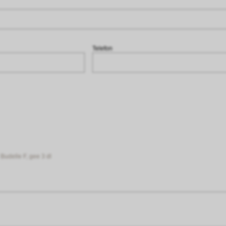
Telefon
Budelle F, gee 3 dl