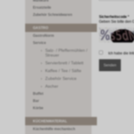
Maniküre
Ersatzteile
Zubehör Schneidwaren
Sicherheitscode *
Geben Sie bitte den 
GASTRO
GastroNorm
Service
Salz- / Pfeffermühlen /
Ich habe die I
Streuer
Servierbrett / Tablett
Kaffee / Tee / Säfte
Zubehör Service
Ascher
Buffet
Bar
Körbe
KÜCHENMATERIAL
Küchenhilfe mechanisch