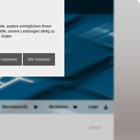
site, andere ermöglichen Ihnen
lfe, unsere Leistungen stetig zu
 Daten.
 zulassen
Alle zulassen
Warenkorb (
0
)
Merklisten
Login
‹ Zurück