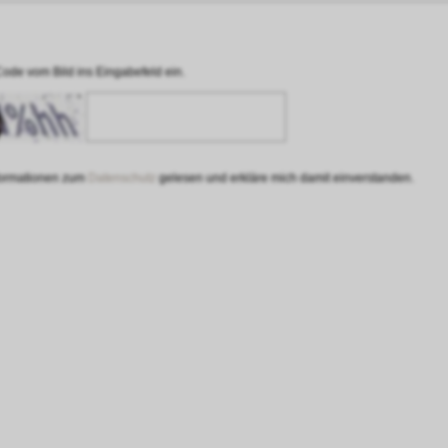
Code vom Bild ins Eingabefeld ein.
nformationen zum
Datenschutz
gelesen und erkläre mich damit einverstanden.