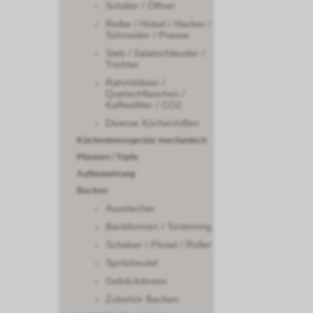
Schäler / Öffner
Reibe / Hobel / Hacker /
Schneider / Presse
Sieb / Salatschleuder /
Trichter
Rahmbläser /
Quetschflaschen /
Kaffeefilter / CO2
Diverse Küchenhilfen
Küchenmessgeräte mechanisch
Pfannen / Töpfe
Aufbewahrung
Backen
Ausstecher
Backformen / Tortenring
Schaber / Pinsel / Roller
Spritzbeutel
Gebäckdosen
Zubehör Backen