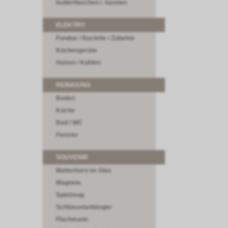
Isolierflaschen / -kannen
ELEKTRO
Fondue / Raclette / Zubehör
Küchengeräte
Heizen / Kühlen
REINIGUNG
Boden
Küche
Bad / WC
Fenster
SOUVENIR
Matterhorn im Glas
Magnete
Spielzeug
Schlüsselanhänger
Flachmann