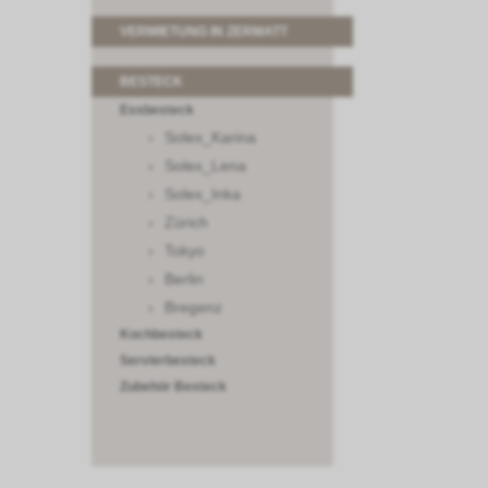
VERMIETUNG IN ZERMATT
BESTECK
Essbesteck
Solex_Karina
Solex_Lena
Solex_Inka
Zürich
Tokyo
Berlin
Bregenz
Kochbesteck
Servierbesteck
Zubehör Besteck