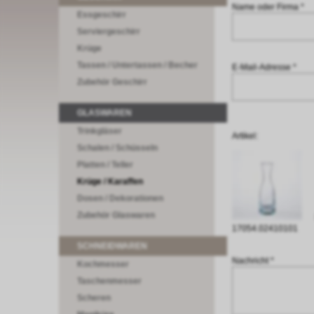
Name oder Firma *
Essgeschirr
Serviergeschirr
Krüge
Tassen / Untertassen / Becher
E-Mail-Adresse *
Zubehör Geschirr
GLASWAREN
Trinkgläser
Artikel:
Schalen / Schüsseln
Platten / Teller
Krüge / Karaffen
Dosen / Dekorationen
Zubehör Glaswaren
17054.02410101
SCHNEIDWAREN
Nachricht *
Kochmesser
Taschenmesser
Scheren