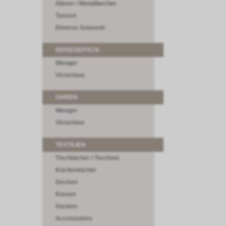
Gläser / Metallbecher
Tassen
Diverse Souvenir
REISEGEPÄCK
Wenger
Victorinox
UHREN
Wenger
Victorinox
TEXTILIEN
Tischtücher / Tischset
Küchentücher
Decken
Kissen
Socken
Accessoires