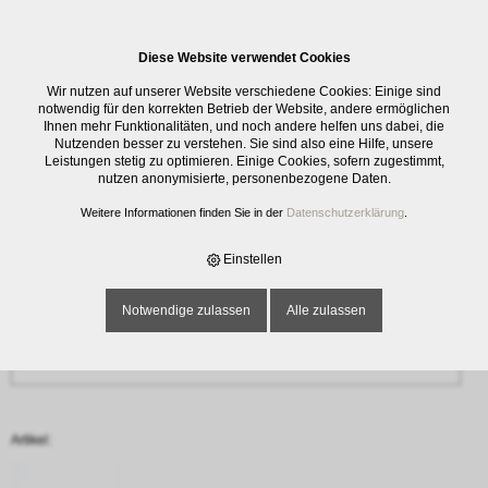
0
Diese Website verwendet Cookies
Anfrage
Wir nutzen auf unserer Website verschiedene Cookies: Einige sind
‹ Zurück
notwendig für den korrekten Betrieb der Website, andere ermöglichen
Ihnen mehr Funktionalitäten, und noch andere helfen uns dabei, die
Nutzenden besser zu verstehen. Sie sind also eine Hilfe, unsere
Name oder Firma *
Leistungen stetig zu optimieren. Einige Cookies, sofern zugestimmt,
nutzen anonymisierte, personenbezogene Daten.
Weitere Informationen finden Sie in der
Datenschutzerklärung
.
E-Mail-Adresse *
Einstellen
Notwendige zulassen
Alle zulassen
Telefon
Artikel: