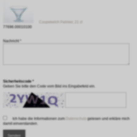
Coupekelch Palmier, 21 cl
77696.00010100
Nachricht *
Sicherheitscode *
Geben Sie bitte den Code vom Bild ins Eingabefeld ein.
Ich habe die Informationen zum
Datenschutz
gelesen und erkläre mich
damit einverstanden.