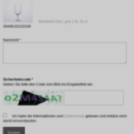
Weinkelch Doc, gee 1 dl, 41 cl
26449.02110100
Nachricht *
Sicherheitscode *
Geben Sie bitte den Code vom Bild ins Eingabefeld ein.
Ich habe die Informationen zum
Datenschutz
gelesen und erkläre mich
damit einverstanden.