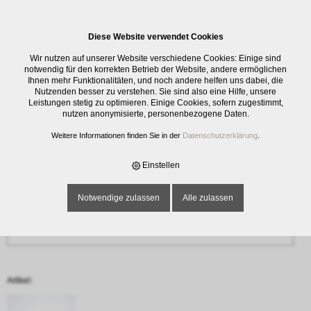
0
Diese Website verwendet Cookies
Anfrage
Wir nutzen auf unserer Website verschiedene Cookies: Einige sind
‹ Zurück
notwendig für den korrekten Betrieb der Website, andere ermöglichen
Ihnen mehr Funktionalitäten, und noch andere helfen uns dabei, die
Nutzenden besser zu verstehen. Sie sind also eine Hilfe, unsere
Name oder Firma *
Leistungen stetig zu optimieren. Einige Cookies, sofern zugestimmt,
nutzen anonymisierte, personenbezogene Daten.
Weitere Informationen finden Sie in der
Datenschutzerklärung
.
E-Mail-Adresse *
Einstellen
Notwendige zulassen
Alle zulassen
Telefon
Artikel: