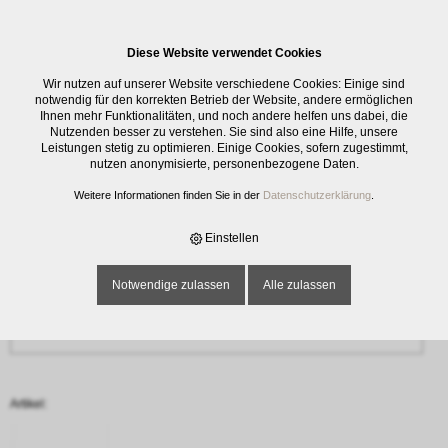
0
Diese Website verwendet Cookies
Anfrage
Wir nutzen auf unserer Website verschiedene Cookies: Einige sind
‹ Zurück
notwendig für den korrekten Betrieb der Website, andere ermöglichen
Ihnen mehr Funktionalitäten, und noch andere helfen uns dabei, die
Nutzenden besser zu verstehen. Sie sind also eine Hilfe, unsere
Name oder Firma *
Leistungen stetig zu optimieren. Einige Cookies, sofern zugestimmt,
nutzen anonymisierte, personenbezogene Daten.
Weitere Informationen finden Sie in der
Datenschutzerklärung
.
E-Mail-Adresse *
Einstellen
Notwendige zulassen
Alle zulassen
Telefon
Artikel: