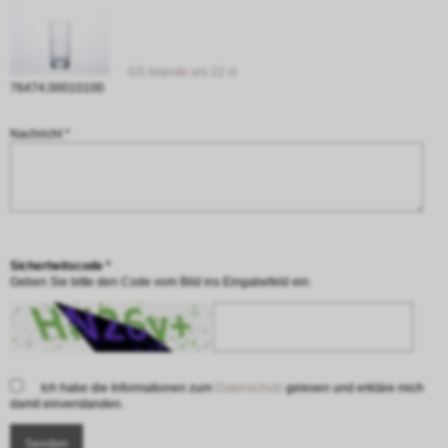
GS Islande uni 22 cl
76474.00010100
Nachricht *
Sicherheitscode *
Geben Sie bitte den Code vom Bild ins Eingabefeld ein.
Ich habe die Informationen zum
Datenschutz
gelesen und erkläre mich
damit einverstanden.