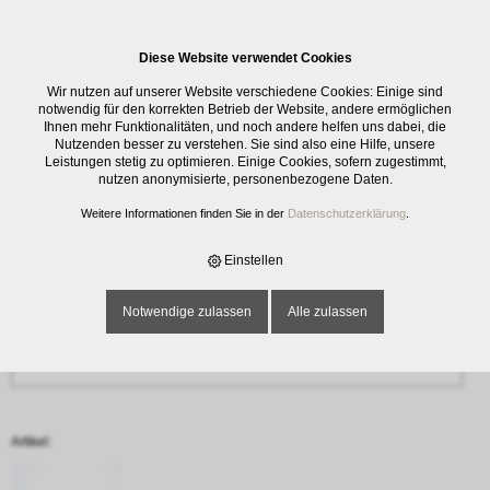
0
Diese Website verwendet Cookies
Anfrage
Wir nutzen auf unserer Website verschiedene Cookies: Einige sind
‹ Zurück
notwendig für den korrekten Betrieb der Website, andere ermöglichen
Ihnen mehr Funktionalitäten, und noch andere helfen uns dabei, die
Nutzenden besser zu verstehen. Sie sind also eine Hilfe, unsere
Name oder Firma *
Leistungen stetig zu optimieren. Einige Cookies, sofern zugestimmt,
nutzen anonymisierte, personenbezogene Daten.
Weitere Informationen finden Sie in der
Datenschutzerklärung
.
E-Mail-Adresse *
Einstellen
Notwendige zulassen
Alle zulassen
Telefon
Artikel: