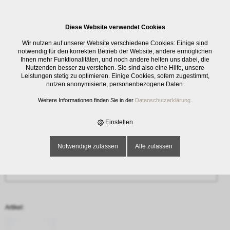
0
Diese Website verwendet Cookies
Anfrage
Wir nutzen auf unserer Website verschiedene Cookies: Einige sind
‹ Zurück
notwendig für den korrekten Betrieb der Website, andere ermöglichen
Ihnen mehr Funktionalitäten, und noch andere helfen uns dabei, die
Nutzenden besser zu verstehen. Sie sind also eine Hilfe, unsere
Name oder Firma *
Leistungen stetig zu optimieren. Einige Cookies, sofern zugestimmt,
nutzen anonymisierte, personenbezogene Daten.
Weitere Informationen finden Sie in der
Datenschutzerklärung
.
E-Mail-Adresse *
Einstellen
Notwendige zulassen
Alle zulassen
Telefon
Artikel: