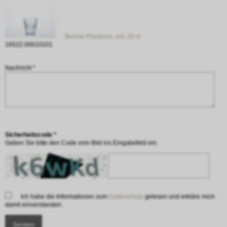
Becher Provence, uni, 25 cl
16522.00010101
Nachricht *
Sicherheitscode *
Geben Sie bitte den Code vom Bild ins Eingabefeld ein.
Ich habe die Informationen zum
Datenschutz
gelesen und erkläre mich
damit einverstanden.