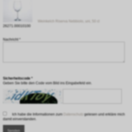
Weinkelch Riserva Nebbiolo, uni, 50 cl
26271.00010100
Nachricht *
Sicherheitscode *
Geben Sie bitte den Code vom Bild ins Eingabefeld ein.
Ich habe die Informationen zum
Datenschutz
gelesen und erkläre mich
damit einverstanden.