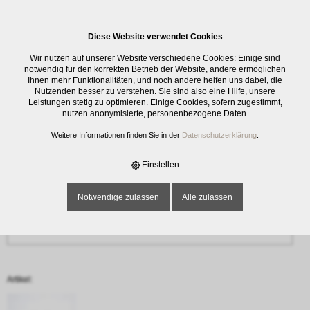
0
Diese Website verwendet Cookies
Anfrage
Wir nutzen auf unserer Website verschiedene Cookies: Einige sind
‹ Zurück
notwendig für den korrekten Betrieb der Website, andere ermöglichen
Ihnen mehr Funktionalitäten, und noch andere helfen uns dabei, die
Nutzenden besser zu verstehen. Sie sind also eine Hilfe, unsere
Name oder Firma *
Leistungen stetig zu optimieren. Einige Cookies, sofern zugestimmt,
nutzen anonymisierte, personenbezogene Daten.
Weitere Informationen finden Sie in der
Datenschutzerklärung
.
E-Mail-Adresse *
Einstellen
Notwendige zulassen
Alle zulassen
Telefon
Artikel: