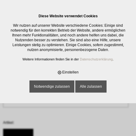
0
Diese Website verwendet Cookies
Anfrage
Wir nutzen auf unserer Website verschiedene Cookies: Einige sind
‹ Zurück
notwendig für den korrekten Betrieb der Website, andere ermöglichen
Ihnen mehr Funktionalitäten, und noch andere helfen uns dabei, die
Nutzenden besser zu verstehen. Sie sind also eine Hilfe, unsere
Name oder Firma *
Leistungen stetig zu optimieren. Einige Cookies, sofern zugestimmt,
nutzen anonymisierte, personenbezogene Daten.
Weitere Informationen finden Sie in der
Datenschutzerklärung
.
E-Mail-Adresse *
Einstellen
Notwendige zulassen
Alle zulassen
Telefon
Artikel: