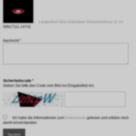
Langenthal Gino Untertasse Schweizerkreuz 11 cm
GIN17111.14731
Nachricht *
Sicherheitscode *
Geben Sie bitte den Code vom Bild ins Eingabefeld ein.
Ich habe die Informationen zum
Datenschutz
gelesen und erkläre mich
damit einverstanden.