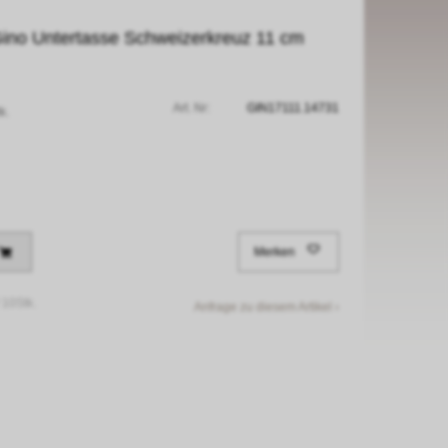
ino Untertasse Schweizerkreuz 11 cm
Art. Nr:
GIN17111.14731
k.
Merken
/
10Stk.
Anfrage zu diesem Artikel ›