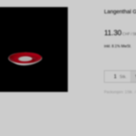
Langenthal G
11.30
CHF
/ St
inkl. 8.1% MwSt.
Stk.
Packungen:
1Stk. 