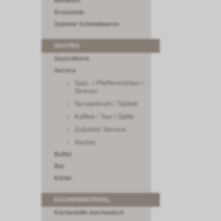
Maniküre
Ersatzteile
Zubehör Schneidwaren
GASTRO
GastroNorm
Service
Salz- / Pfeffermühlen /
Streuer
Servierbrett / Tablett
Kaffee / Tee / Säfte
Zubehör Service
Ascher
Buffet
Bar
Körbe
KÜCHENMATERIAL
Küchenhilfe mechanisch