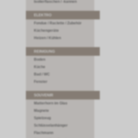
Isolierflaschen / -kannen
ELEKTRO
Fondue / Raclette / Zubehör
Küchengeräte
Heizen / Kühlen
REINIGUNG
Boden
Küche
Bad / WC
Fenster
SOUVENIR
Matterhorn im Glas
Magnete
Spielzeug
Schlüsselanhänger
Flachmann