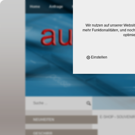
Home
Anfrage
Kontakt
Wir nutzen auf unserer Websit
mehr Funktionalitäten, und noch
optimi
Einstellen
E-SHOP
›
SOUVENI
NEUHEITEN
GESCHIRR