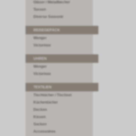
Gläser / Metallbecher
Tassen
Diverse Souvenir
REISEGEPÄCK
Wenger
Victorinox
UHREN
Wenger
Victorinox
TEXTILIEN
Tischtücher / Tischset
Küchentücher
Decken
Kissen
Socken
Accessoires