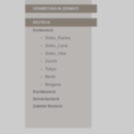
VERMIETUNG IN ZERMATT
BESTECK
Essbesteck
Solex_Karina
Solex_Lena
Solex_Inka
Zürich
Tokyo
Berlin
Bregenz
Kochbesteck
Servierbesteck
Zubehör Besteck