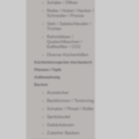
Schäler / Öffner
Reibe / Hobel / Hacker /
Schneider / Presse
Sieb / Salatschleuder /
Trichter
Rahmbläser /
Quetschflaschen /
Kaffeefilter / CO2
Diverse Küchenhilfen
Küchenmessgeräte mechanisch
Pfannen / Töpfe
Aufbewahrung
Backen
Ausstecher
Backformen / Tortenring
Schaber / Pinsel / Roller
Spritzbeutel
Gebäckdosen
Zubehör Backen