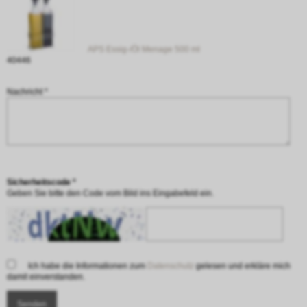
APS Essig-/Öl Menage 500 ml
40446
Nachricht *
Sicherheitscode *
Geben Sie bitte den Code vom Bild ins Eingabefeld ein.
Ich habe die Informationen zum
Datenschutz
gelesen und erkläre mich
damit einverstanden.