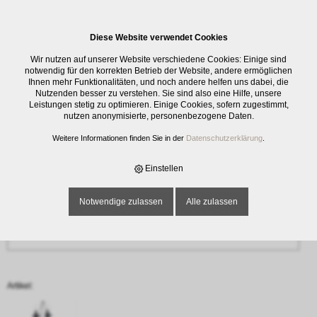
0
Diese Website verwendet Cookies
Anfrage
Wir nutzen auf unserer Website verschiedene Cookies: Einige sind
‹ Zurück
notwendig für den korrekten Betrieb der Website, andere ermöglichen
Ihnen mehr Funktionalitäten, und noch andere helfen uns dabei, die
Nutzenden besser zu verstehen. Sie sind also eine Hilfe, unsere
Name oder Firma *
Leistungen stetig zu optimieren. Einige Cookies, sofern zugestimmt,
nutzen anonymisierte, personenbezogene Daten.
Weitere Informationen finden Sie in der
Datenschutzerklärung
.
E-Mail-Adresse *
Einstellen
Notwendige zulassen
Alle zulassen
Telefon
Artikel: