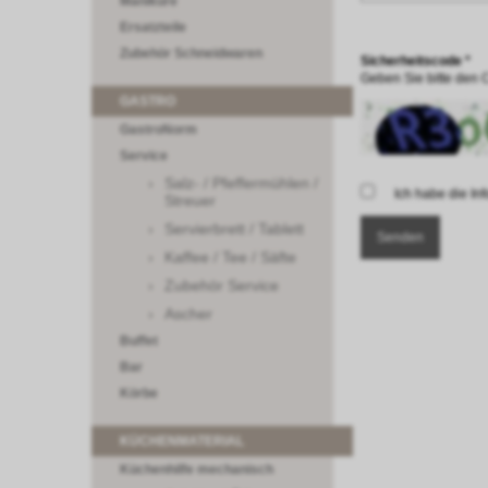
Maniküre
Ersatzteile
Zubehör Schneidwaren
Sicherheitscode *
Geben Sie bitte den 
GASTRO
GastroNorm
Service
Salz- / Pfeffermühlen /
Ich habe die I
Streuer
Servierbrett / Tablett
Kaffee / Tee / Säfte
Zubehör Service
Ascher
Buffet
Bar
Körbe
KÜCHENMATERIAL
Küchenhilfe mechanisch