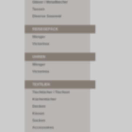
Gläser / Metallbecher
Tassen
Diverse Souvenir
REISEGEPÄCK
Wenger
Victorinox
UHREN
Wenger
Victorinox
TEXTILIEN
Tischtücher / Tischset
Küchentücher
Decken
Kissen
Socken
Accessoires