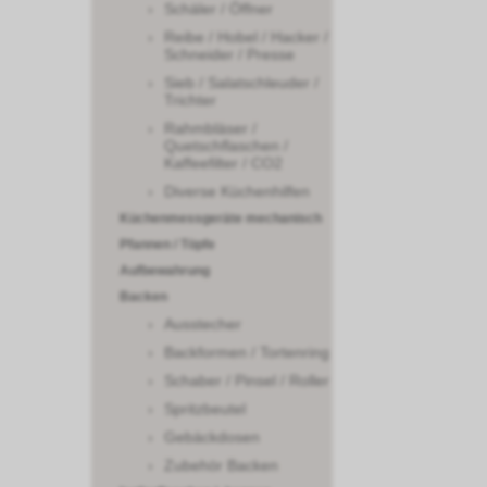
Schäler / Öffner
Reibe / Hobel / Hacker /
Schneider / Presse
Sieb / Salatschleuder /
Trichter
Rahmbläser /
Quetschflaschen /
Kaffeefilter / CO2
Diverse Küchenhilfen
Küchenmessgeräte mechanisch
Pfannen / Töpfe
Aufbewahrung
Backen
Ausstecher
Backformen / Tortenring
Schaber / Pinsel / Roller
Spritzbeutel
Gebäckdosen
Zubehör Backen