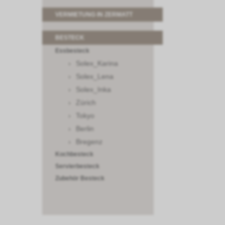
VERMIETUNG IN ZERMATT
BESTECK
Essbesteck
Solex_Karina
Solex_Lena
Solex_Inka
Zürich
Tokyo
Berlin
Bregenz
Kochbesteck
Servierbesteck
Zubehör Besteck