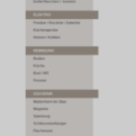
Isolierflaschen / -kannen
ELEKTRO
Fondue / Raclette / Zubehör
Küchengeräte
Heizen / Kühlen
REINIGUNG
Boden
Küche
Bad / WC
Fenster
SOUVENIR
Matterhorn im Glas
Magnete
Spielzeug
Schlüsselanhänger
Flachmann