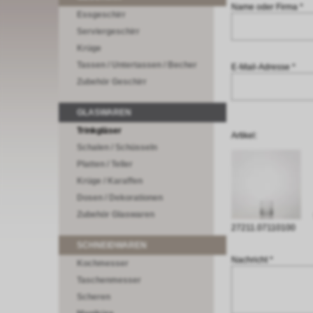
Name oder Firma *
Essgeschirr
Serviergeschirr
Krüge
Tassen / Untertassen / Becher
E-Mail-Adresse *
Zubehör Geschirr
GLASWAREN
Trinkgläser
Artikel:
Schalen / Schüsseln
Platten / Teller
Krüge / Karaffen
Dosen / Dekorationen
Zubehör Glaswaren
27211.07110100
SCHNEIDWAREN
Nachricht *
Kochmesser
Taschenmesser
Scheren