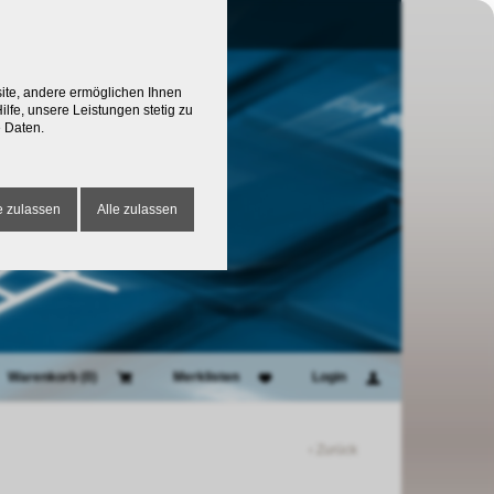
site, andere ermöglichen Ihnen
lfe, unsere Leistungen stetig zu
 Daten.
 zulassen
Alle zulassen
Warenkorb (
0
)
Merklisten
Login
‹ Zurück