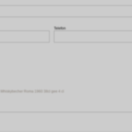
Telefon
Whiskybecher Roma 1960 38cl gee 4 cl