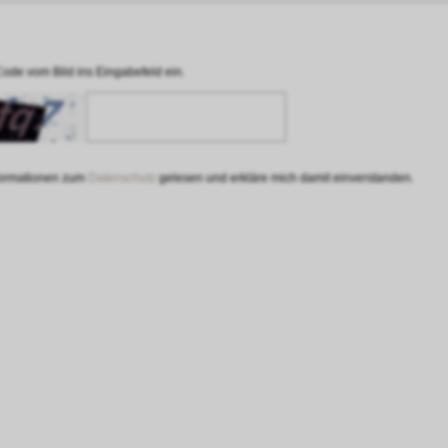
Code vom Bild ins Eingabefeld ein.
nformationen zum
Datenschutz
gelesen und erkläre mich damit einverstanden.