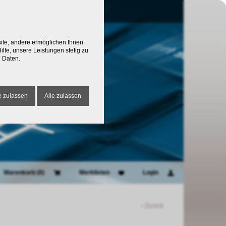
site, andere ermöglichen Ihnen
lfe, unsere Leistungen stetig zu
 Daten.
 zulassen
Alle zulassen
Warenkorb (
0
)
Merklisten
Login
‹ Zurück