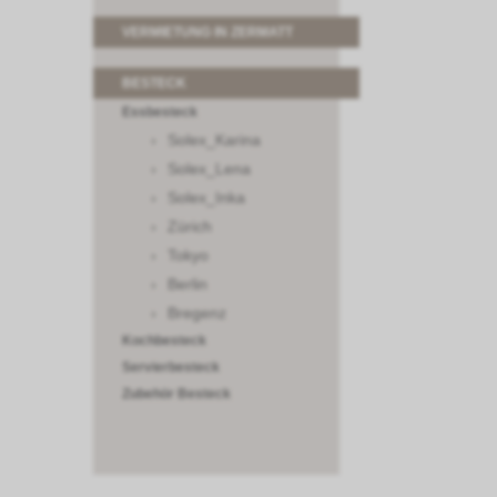
VERMIETUNG IN ZERMATT
BESTECK
Essbesteck
Solex_Karina
Solex_Lena
Solex_Inka
Zürich
Tokyo
Berlin
Bregenz
Kochbesteck
Servierbesteck
Zubehör Besteck