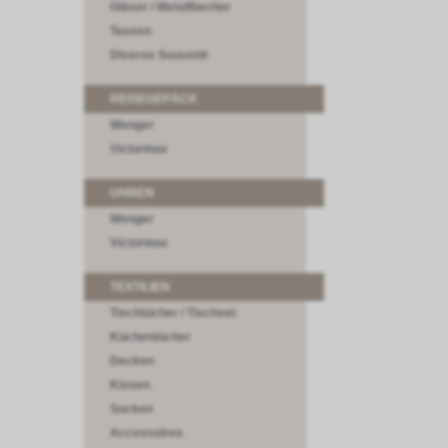
Gläser / Metallbecher
Tassen
Diverse Souvenir
REISEGEPÄCK
Wenger
Victorinox
UHREN
Wenger
Victorinox
TEXTILIEN
Tischtücher / Tischset
Küchentücher
Decken
Kissen
Socken
Accessoires