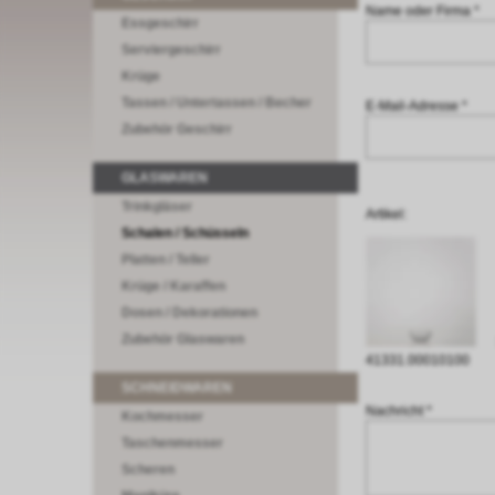
Name oder Firma *
Essgeschirr
Serviergeschirr
Krüge
Tassen / Untertassen / Becher
E-Mail-Adresse *
Zubehör Geschirr
GLASWAREN
Trinkgläser
Artikel:
Schalen / Schüsseln
Platten / Teller
Krüge / Karaffen
Dosen / Dekorationen
Zubehör Glaswaren
41331.00010100
SCHNEIDWAREN
Nachricht *
Kochmesser
Taschenmesser
Scheren