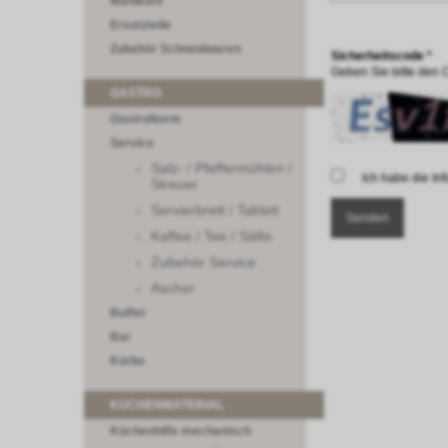
Maniküre
Ersatzteile
Zubehör Schneidwaren
Sicherheitscode *
Geben Sie bitte den 
GASTRO
GastroNorm
Service
Salz- / Pfeffermühlen /
Ich habe die I
Streuer
Servierbrett / Tablett
Kaffee / Tee / Säfte
Zubehör Service
Ascher
Buffet
Bar
Körbe
KÜCHENMATERIAL
Küchenhilfe mechanisch