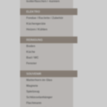
Isolierflaschen / -kannen
ELEKTRO
Fondue / Raclette / Zubehör
Küchengeräte
Heizen / Kühlen
REINIGUNG
Boden
Küche
Bad / WC
Fenster
SOUVENIR
Matterhorn im Glas
Magnete
Spielzeug
Schlüsselanhänger
Flachmann