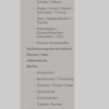
Schäler / Öffner
Reibe / Hobel / Hacker /
Schneider / Presse
Sieb / Salatschleuder /
Trichter
Rahmbläser /
Quetschflaschen /
Kaffeefilter / CO2
Diverse Küchenhilfen
Küchenmessgeräte mechanisch
Pfannen / Töpfe
Aufbewahrung
Backen
Ausstecher
Backformen / Tortenring
Schaber / Pinsel / Roller
Spritzbeutel
Gebäckdosen
Zubehör Backen