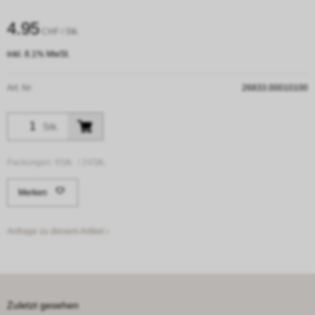
4.95
CHF
/ Stk.
inkl. 8.1% MwSt.
Art. Nr:
26833.00010100
Stk.
Packungen:
6Stk. /
24Stk.
Merken
Anfrage zu diesem Artikel ›
Zuletzt gesehen