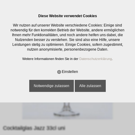
0
Diese Website verwendet Cookies
E-SHOP
›
GLASWAREN
›
TRINKGLÄSER
›
COCKTAILGLAS JAZZ 33CL UNI
Wir nutzen auf unserer Website verschiedene Cookies: Einige sind
notwendig für den korrekten Betrieb der Website, andere ermöglichen
Ihnen mehr Funktionalitäten, und noch andere helfen uns dabei, die
Nutzenden besser zu verstehen. Sie sind also eine Hilfe, unsere
Leistungen stetig zu optimieren. Einige Cookies, sofern zugestimmt,
nutzen anonymisierte, personenbezogene Daten.
Weitere Informationen finden Sie in der
Datenschutzerklärung
.
Einstellen
Notwendige zulassen
Alle zulassen
Cocktailglas Jazz 33cl uni