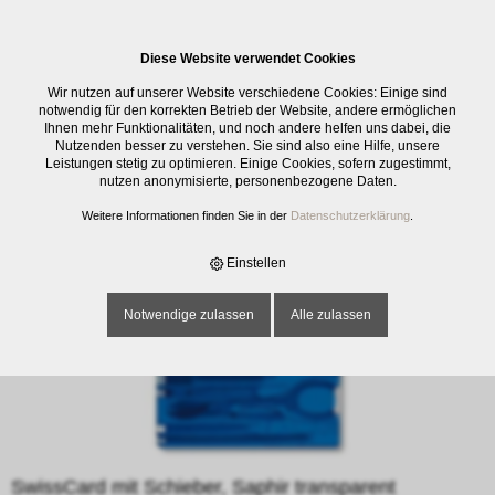
0
Diese Website verwendet Cookies
E-SHOP
›
SCHNEIDWAREN
›
MANIKÜRE
›
SWISSCARD MIT SCHIEBER,
Wir nutzen auf unserer Website verschiedene Cookies: Einige sind
SAPHIR TRANSPARENT
notwendig für den korrekten Betrieb der Website, andere ermöglichen
Ihnen mehr Funktionalitäten, und noch andere helfen uns dabei, die
Nutzenden besser zu verstehen. Sie sind also eine Hilfe, unsere
Leistungen stetig zu optimieren. Einige Cookies, sofern zugestimmt,
nutzen anonymisierte, personenbezogene Daten.
Weitere Informationen finden Sie in der
Datenschutzerklärung
.
Einstellen
Notwendige zulassen
Alle zulassen
SwissCard mit Schieber, Saphir transparent