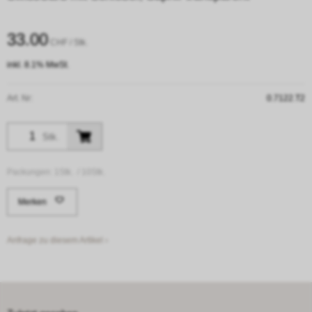
33.00
CHF
/ Stk.
inkl. 8.1% MwSt.
Art. Nr:
0.7122.T2
Stk.
Packungen:
1Stk. /
10Stk.
Merken
Anfrage zu diesem Artikel ›