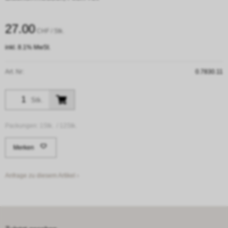
27.00
CHF
/ Stk.
inkl. 8.1% MwSt.
Art. Nr:
0.7830.11
Stk.
Packungen:
1Stk. /
12Stk.
Merken
Anfrage zu diesem Artikel ›