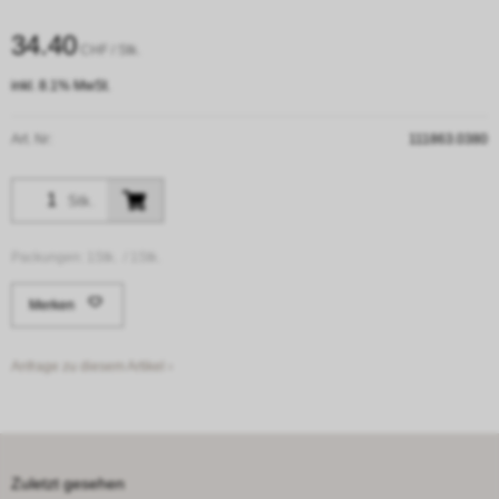
34.40
CHF
/ Stk.
inkl. 8.1% MwSt.
Art. Nr:
111863.0380
Stk.
Packungen:
1Stk. /
1Stk.
Merken
Anfrage zu diesem Artikel ›
Zuletzt gesehen