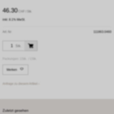
46.30
CHF
/ Stk.
inkl. 8.1% MwSt.
Art. Nr:
111863.0460
Stk.
Packungen:
1Stk. /
1Stk.
Merken
Anfrage zu diesem Artikel ›
Zuletzt gesehen