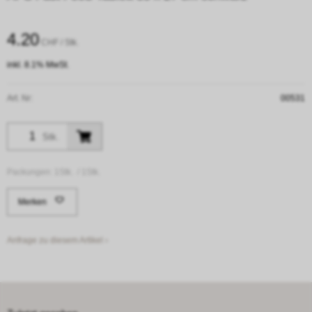
4.20
CHF
/ Stk.
inkl. 8.1% MwSt.
Art. Nr:
00531
Stk.
Packungen:
1Stk. /
1Stk.
Merken
Anfrage zu diesem Artikel ›