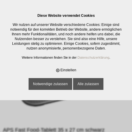
0
Diese Website verwendet Cookies
E-SHOP
›
GASTRO
›
SERVICE
›
SERVIERBRETT / TABLETT
›
APS FAST
Wir nutzen auf unserer Website verschiedene Cookies: Einige sind
FOOD-TABLETT 35 X 27 CM SCHWARZ
notwendig für den korrekten Betrieb der Website, andere ermöglichen
Ihnen mehr Funktionalitäten, und noch andere helfen uns dabei, die
Nutzenden besser zu verstehen. Sie sind also eine Hilfe, unsere
Leistungen stetig zu optimieren. Einige Cookies, sofern zugestimmt,
nutzen anonymisierte, personenbezogene Daten.
Weitere Informationen finden Sie in der
Datenschutzerklärung
.
Einstellen
Notwendige zulassen
Alle zulassen
APS Fast Food-Tablett 35 x 27 cm schwarz