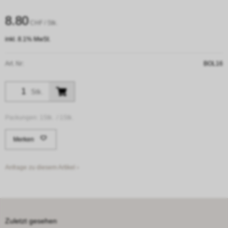
8.80
CHF
/ Stk.
inkl. 8.1% MwSt.
Art. Nr:
BOL16
Stk.
Packungen:
1Stk. /
1Stk.
Merken
Anfrage zu diesem Artikel ›
Zuletzt gesehen