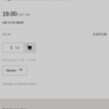
19.00
CHF
/ Stk.
inkl. 8.1% MwSt.
Art. Nr:
8.1671.09
Stk.
Packungen:
1Stk. /
12Stk.
Merken
Anfrage zu diesem Artikel ›