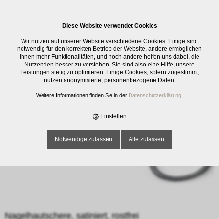
0
Diese Website verwendet Cookies
E-SHOP
›
SCHNEIDWAREN
›
MANIKÜRE
›
NAGELHAUTSCHERE,
Wir nutzen auf unserer Website verschiedene Cookies: Einige sind
SATINIERT, ROSTFREI
notwendig für den korrekten Betrieb der Website, andere ermöglichen
Ihnen mehr Funktionalitäten, und noch andere helfen uns dabei, die
Nutzenden besser zu verstehen. Sie sind also eine Hilfe, unsere
Leistungen stetig zu optimieren. Einige Cookies, sofern zugestimmt,
nutzen anonymisierte, personenbezogene Daten.
Weitere Informationen finden Sie in der
Datenschutzerklärung
.
Einstellen
Notwendige zulassen
Alle zulassen
Nagelhautschere, satiniert, rostfrei