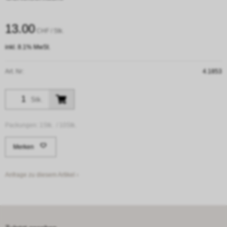
13.00
CHF
/ Stk.
inkl. 8.1% MwSt.
Art. Nr:
4.1853
Stk.
Packungen:
1Stk. /
10Stk.
Merken
Anfrage zu diesem Artikel ›