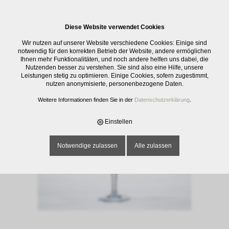
0
Diese Website verwendet Cookies
E-SHOP
›
GLASWAREN
›
TRINKGLÄSER
›
KELCH VITICOLE, GEE 1+2 DL,
Wir nutzen auf unserer Website verschiedene Cookies: Einige sind
31 CL
notwendig für den korrekten Betrieb der Website, andere ermöglichen
Ihnen mehr Funktionalitäten, und noch andere helfen uns dabei, die
Nutzenden besser zu verstehen. Sie sind also eine Hilfe, unsere
Leistungen stetig zu optimieren. Einige Cookies, sofern zugestimmt,
nutzen anonymisierte, personenbezogene Daten.
Weitere Informationen finden Sie in der
Datenschutzerklärung
.
Einstellen
Notwendige zulassen
Alle zulassen