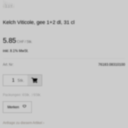
Kelch Viticole, gee 1+2 dl, 31 cl
5.85
CHF
/ Stk.
inkl. 8.1% MwSt.
Art. Nr:
76183.08310100
Stk.
Packungen:
6Stk. /
6Stk.
Merken
Anfrage zu diesem Artikel ›