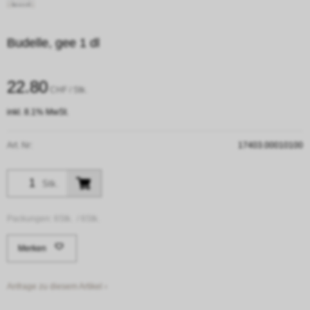
Budelle, gee 1 dl
22.80
CHF
/ Stk.
inkl. 8.1% MwSt.
Art. Nr:
17403.00010100
Stk.
Packungen:
6Stk. /
6Stk.
Merken
Anfrage zu diesem Artikel ›