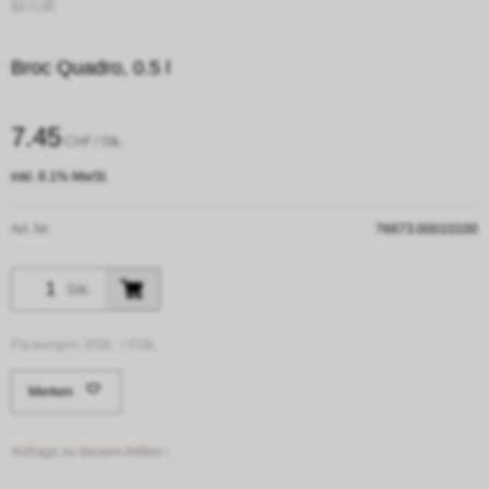
Broc Quadro, 0.5 l
7.45
CHF
/ Stk.
inkl. 8.1% MwSt.
Art. Nr:
76673.00010100
Stk.
Packungen:
6Stk. /
6Stk.
Merken
Anfrage zu diesem Artikel ›