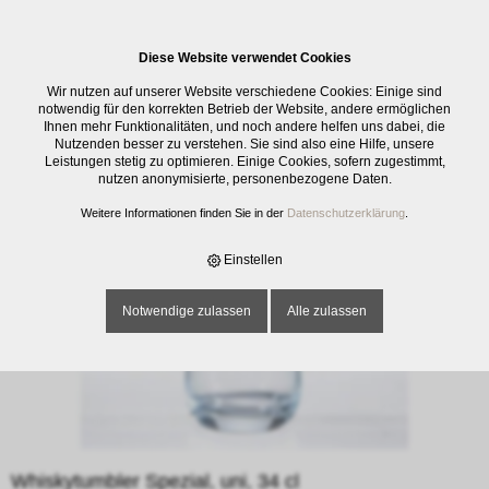
0
Diese Website verwendet Cookies
E-SHOP
›
GLASWAREN
›
TRINKGLÄSER
›
WHISKYTUMBLER SPEZIAL, UNI,
Wir nutzen auf unserer Website verschiedene Cookies: Einige sind
34 CL
notwendig für den korrekten Betrieb der Website, andere ermöglichen
Ihnen mehr Funktionalitäten, und noch andere helfen uns dabei, die
Nutzenden besser zu verstehen. Sie sind also eine Hilfe, unsere
Leistungen stetig zu optimieren. Einige Cookies, sofern zugestimmt,
nutzen anonymisierte, personenbezogene Daten.
Weitere Informationen finden Sie in der
Datenschutzerklärung
.
Einstellen
Notwendige zulassen
Alle zulassen
Whiskytumbler Spezial, uni, 34 cl