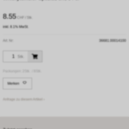
8.55
CHF
/ Stk.
inkl. 8.1% MwSt.
Art. Nr:
36681.00014100
Stk.
Packungen:
2Stk. /
8Stk.
Merken
Anfrage zu diesem Artikel ›