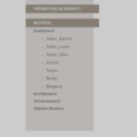
VERMIETUNG IN ZERMATT
BESTECK
Essbesteck
Solex_Karina
Solex_Lena
Solex_Inka
Zürich
Tokyo
Berlin
Bregenz
Kochbesteck
Servierbesteck
Zubehör Besteck