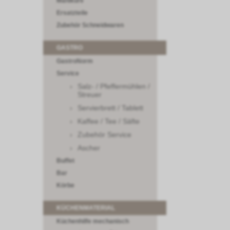
Maniküre
Ersatzteile
Zubehör Schneidwaren
GASTRO
GastroNorm
Service
Salz- / Pfeffermühlen /
Streuer
Servierbrett / Tablett
Kaffee / Tee / Säfte
Zubehör Service
Ascher
Buffet
Bar
Körbe
KÜCHENMATERIAL
Küchenhilfe mechanisch