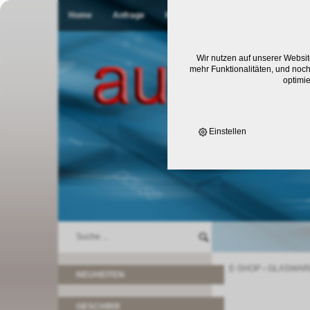
Home
Anfrage
Kontakt
Wir nutzen auf unserer Websit
mehr Funktionalitäten, und noch
optimi
Einstellen
E-SHOP
›
GLASWAR
NEUHEITEN
GESCHIRR