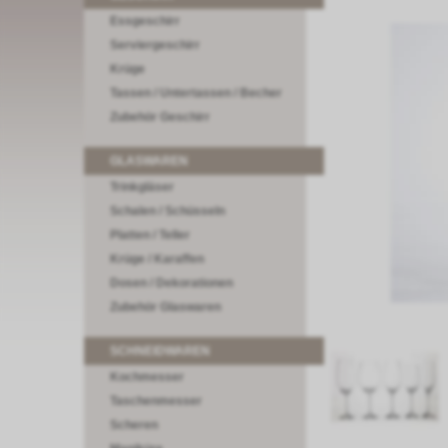
Essgeschirr
Serviergeschirr
Krüge
Tassen / Untertassen / Becher
Zubehör Geschirr
GLASWAREN
Trinkgläser
Schalen / Schüsseln
Platten / Teller
Krüge / Karaffen
Dosen / Dekorationen
Zubehör Glaswaren
SCHNEIDWAREN
Kochmesser
Taschenmesser
Scheren