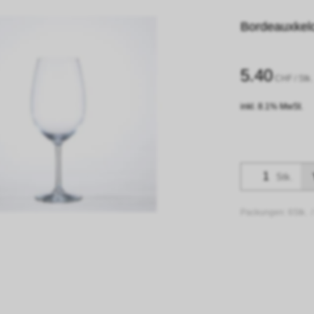
Bordeauxkelch
5.40
CHF
/ Stk.
inkl. 8.1% MwSt.
Stk.
Packungen:
6Stk. 