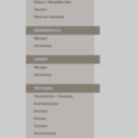
Gläser / Metallbecher
Tassen
Diverse Souvenir
REISEGEPÄCK
Wenger
Victorinox
UHREN
Wenger
Victorinox
TEXTILIEN
Tischtücher / Tischset
Küchentücher
Decken
Kissen
Socken
Accessoires