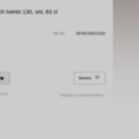
 Ivento 130, uni, 63 cl
Art. Nr:
39760.00010100
Merken
/
6Stk.
Anfrage zu diesem Artikel ›