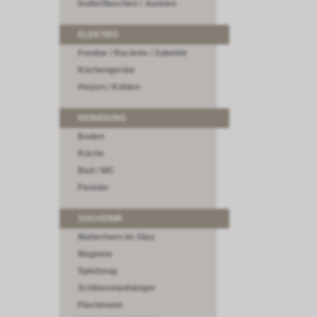
Isolierflaschen / -kannen
ELEKTRO
Fondue / Raclette / Zubehör
Küchengeräte
Heizen / Kühlen
REINIGUNG
Boden
Küche
Bad / WC
Fenster
SOUVENIR
Matterhorn im Glas
Magnete
Spielzeug
Schlüsselanhänger
Flachmann