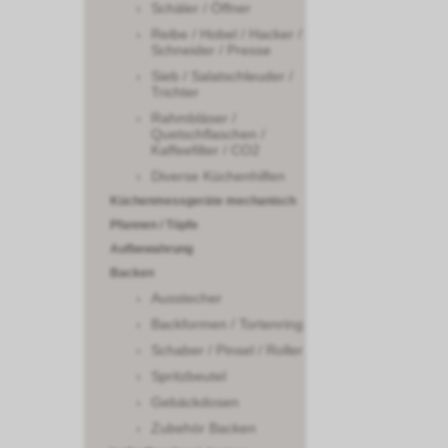
Schäler / Öffner
Reibe / Hobel / Hacker /
Schneider / Presse
Sieb / Salatschleuder /
Trichter
Rahmbläser /
Quetschflaschen /
Kaffeefilter / CO2
Diverse Küchenhilfen
Küchenmessgeräte mechanisch
Pfannen / Töpfe
Aufbewahrung
Backen
Ausstecher
Backformen / Tortenring
Schaber / Pinsel / Roller
Spritzbeutel
Gebäckdosen
Zubehör Backen