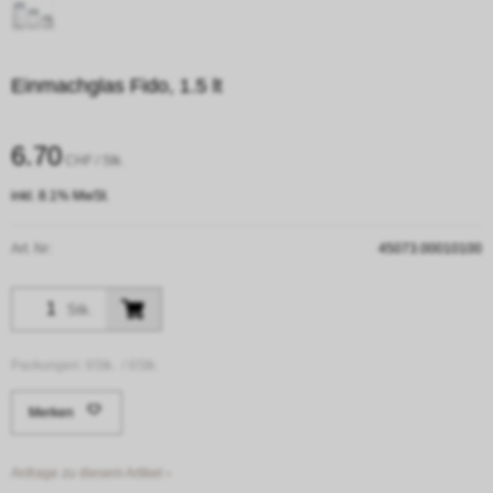
Einmachglas Fido, 1.5 lt
6.70
CHF
/ Stk.
inkl. 8.1% MwSt.
Art. Nr:
45073.00010100
Stk.
Packungen:
6Stk. /
6Stk.
Merken
Anfrage zu diesem Artikel ›