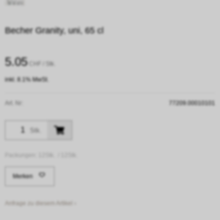
Becher Granity, uni, 65 cl
5.05
CHF
/ Stk.
inkl. 8.1% MwSt.
Art. Nr:
77209.00010101
Stk.
Packungen:
12Stk. /
12Stk.
Merken
Anfrage zu diesem Artikel ›