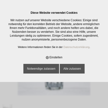
0
Diese Website verwendet Cookies
E-SHOP
›
GLASWAREN
›
TRINKGLÄSER
›
BECHER GRANITY, UNI, 65 CL
Wir nutzen auf unserer Website verschiedene Cookies: Einige sind
notwendig für den korrekten Betrieb der Website, andere ermöglichen
Ihnen mehr Funktionalitäten, und noch andere helfen uns dabei, die
Nutzenden besser zu verstehen. Sie sind also eine Hilfe, unsere
Leistungen stetig zu optimieren. Einige Cookies, sofern zugestimmt,
nutzen anonymisierte, personenbezogene Daten.
Weitere Informationen finden Sie in der
Datenschutzerklärung
.
Einstellen
Notwendige zulassen
Alle zulassen