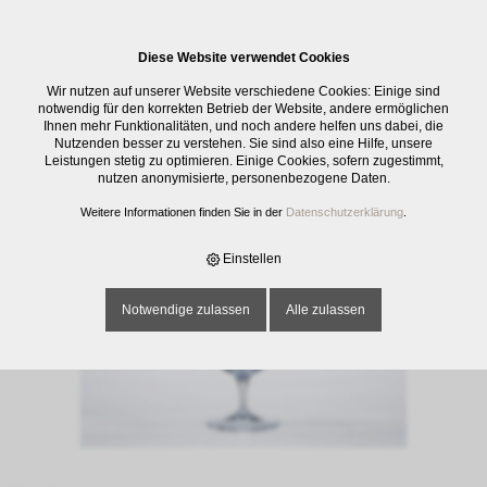
0
Diese Website verwendet Cookies
E-SHOP
›
GLASWAREN
›
TRINKGLÄSER
›
WASSERKELCH PALACE, UNI, 32
Wir nutzen auf unserer Website verschiedene Cookies: Einige sind
CL
notwendig für den korrekten Betrieb der Website, andere ermöglichen
Ihnen mehr Funktionalitäten, und noch andere helfen uns dabei, die
Nutzenden besser zu verstehen. Sie sind also eine Hilfe, unsere
Leistungen stetig zu optimieren. Einige Cookies, sofern zugestimmt,
nutzen anonymisierte, personenbezogene Daten.
Weitere Informationen finden Sie in der
Datenschutzerklärung
.
Einstellen
Notwendige zulassen
Alle zulassen