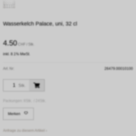
Wasserkelch Palace, uni, 32 cl
4.50
CHF
/ Stk.
inkl. 8.1% MwSt.
Art. Nr:
26479.00010100
Stk.
Packungen:
6Stk. /
24Stk.
Merken
Anfrage zu diesem Artikel ›