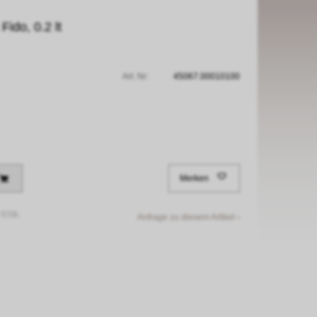
ido, 0.2 lt
Art. Nr:
45067.00010100
Merken
/
6Stk.
Anfrage zu diesem Artikel ›