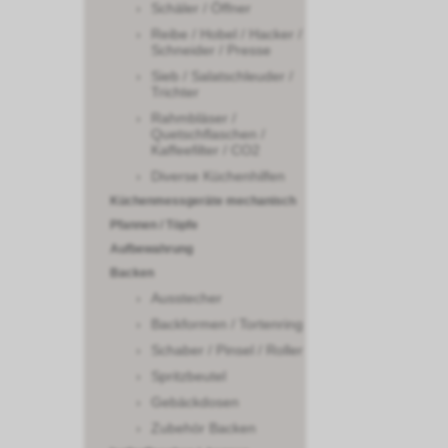
Schäler / Öffner
Reibe / Hobel / Hacker /
Schneider / Presse
Sieb / Salatschleuder /
Trichter
Rahmbläser /
Quetschflaschen /
Kaffeefilter / CO2
Diverse Küchenhilfen
Küchenmessgeräte mechanisch
Pfannen / Töpfe
Aufbewahrung
Backen
Ausstecher
Backformen / Tortenring
Schaber / Pinsel / Roller
Spritzbeutel
Gebäckdosen
Zubehör Backen