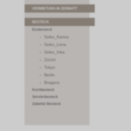
VERMIETUNG IN ZERMATT
BESTECK
Essbesteck
Solex_Karina
Solex_Lena
Solex_Inka
Zürich
Tokyo
Berlin
Bregenz
Kochbesteck
Servierbesteck
Zubehör Besteck