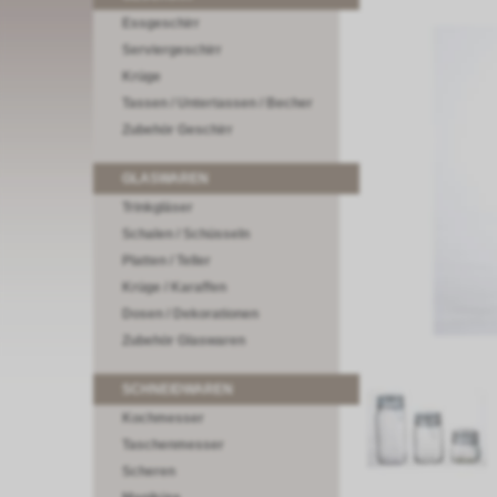
Essgeschirr
Serviergeschirr
Krüge
Tassen / Untertassen / Becher
Zubehör Geschirr
GLASWAREN
Trinkgläser
Schalen / Schüsseln
Platten / Teller
Krüge / Karaffen
Dosen / Dekorationen
Zubehör Glaswaren
SCHNEIDWAREN
Kochmesser
Taschenmesser
Scheren