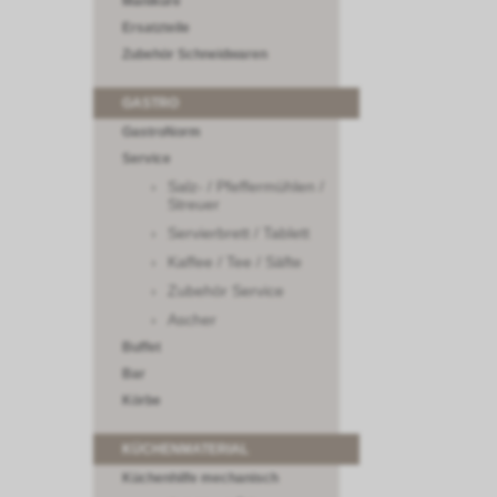
Maniküre
Ersatzteile
Zubehör Schneidwaren
GASTRO
GastroNorm
Service
Salz- / Pfeffermühlen /
Streuer
Servierbrett / Tablett
Kaffee / Tee / Säfte
Zubehör Service
Ascher
Buffet
Bar
Körbe
KÜCHENMATERIAL
Küchenhilfe mechanisch