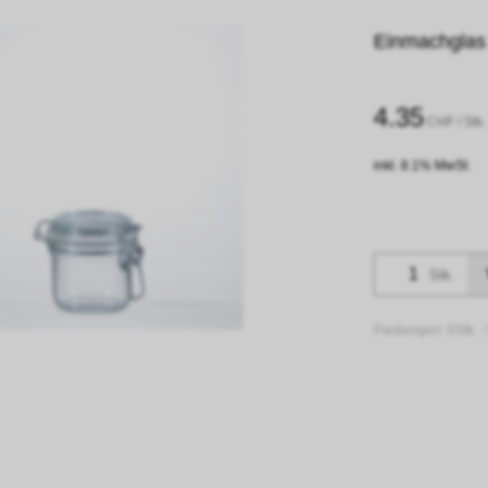
Einmachglas F
4.35
CHF
/ Stk.
inkl. 8.1% MwSt.
Stk.
Packungen:
6Stk. 