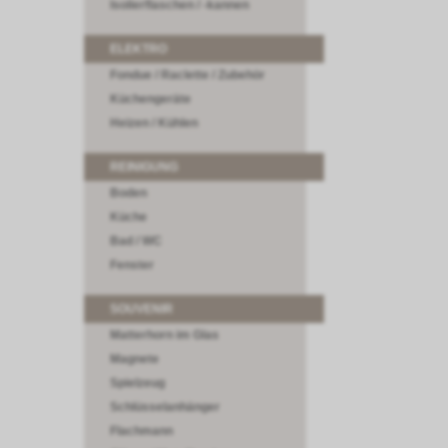
Isolierflaschen / -kannen
ELEKTRO
Fondue / Raclette / Zubehör
Küchengeräte
Heizen / Kühlen
REINIGUNG
Boden
Küche
Bad / WC
Fenster
SOUVENIR
Matterhorn im Glas
Magnete
Spielzeug
Schlüsselanhänger
Flachmann