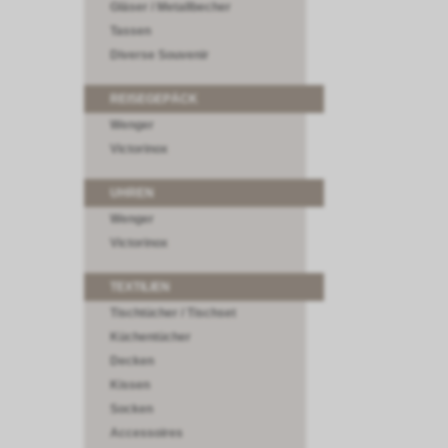
Gläser / Metallbecher
Tassen
Diverse Souvenir
REISEGEPÄCK
Wenger
Victorinox
UHREN
Wenger
Victorinox
TEXTILIEN
Tischtücher / Tischset
Küchentücher
Decken
Kissen
Socken
Accessoires