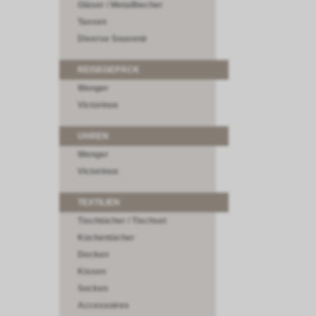
Gläser / Metallbecher
Tassen
Diverse Souvenir
REISEGEPÄCK
Wenger
Victorinox
UHREN
Wenger
Victorinox
TEXTILIEN
Tischtücher / Tischset
Küchentücher
Decken
Kissen
Socken
Accessoires