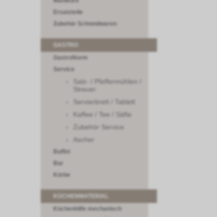
Maniküre
Ersatzteile
Zubehör Schneidwaren
GASTRO
GastroNorm
Service
Salz- / Pfeffermühlen /
Streuer
Servierbrett / Tablett
Kaffee / Tee / Säfte
Zubehör Service
Ascher
Buffet
Bar
Körbe
KÜCHENMATERIAL
Küchenhilfe mechanisch