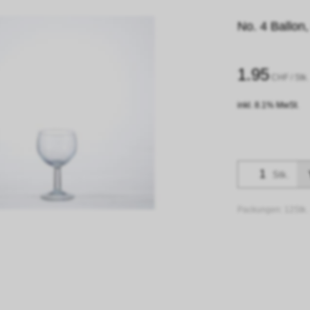
No. 4 Ballon,
1.95
CHF
/ Stk.
inkl. 8.1% MwSt.
Stk.
Packungen:
12Stk.