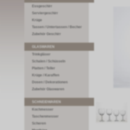
Essgeschirr
Serviergeschirr
Krüge
Tassen / Untertassen / Becher
Zubehör Geschirr
GLASWAREN
Trinkgläser
Schalen / Schüsseln
Platten / Teller
Krüge / Karaffen
Dosen / Dekorationen
Zubehör Glaswaren
SCHNEIDWAREN
Kochmesser
Taschenmesser
Scheren