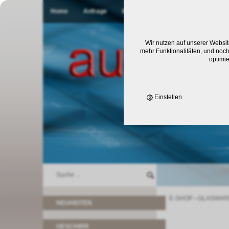
Home
Anfrage
Kontakt
Wir nutzen auf unserer Websit
mehr Funktionalitäten, und noch
optimi
Einstellen
E-SHOP
›
GLASWAR
NEUHEITEN
GESCHIRR