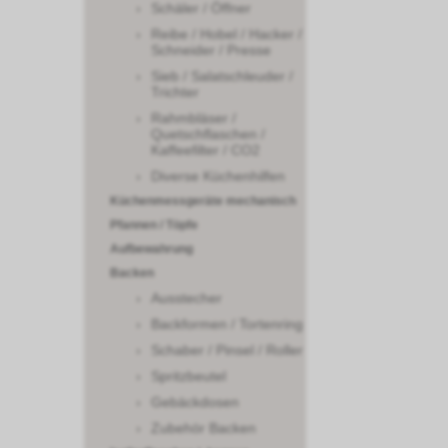
Schäler / Öffner
Reibe / Hobel / Hacker /
Schneider / Presse
Sieb / Salatschleuder /
Trichter
Rahmbläser /
Quetschflaschen /
Kaffeefilter / CO2
Diverse Küchenhilfen
Küchenmessgeräte mechanisch
Pfannen / Töpfe
Aufbewahrung
Backen
Ausstecher
Backformen / Tortenring
Schaber / Pinsel / Roller
Spritzbeutel
Gebäckdosen
Zubehör Backen