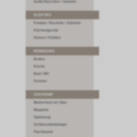
Isolierflaschen / -kannen
ELEKTRO
Fondue / Raclette / Zubehör
Küchengeräte
Heizen / Kühlen
REINIGUNG
Boden
Küche
Bad / WC
Fenster
SOUVENIR
Matterhorn im Glas
Magnete
Spielzeug
Schlüsselanhänger
Flachmann