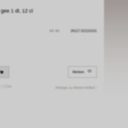
 gee 1 dl, 12 cl
Art. Nr:
26117.02110101
Merken
 /
72Stk.
Anfrage zu diesem Artikel ›