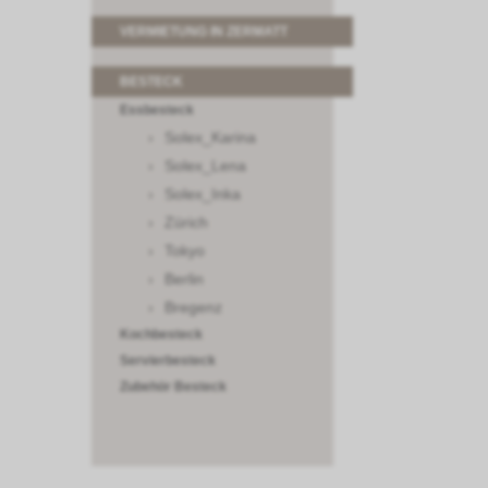
VERMIETUNG IN ZERMATT
BESTECK
Essbesteck
Solex_Karina
Solex_Lena
Solex_Inka
Zürich
Tokyo
Berlin
Bregenz
Kochbesteck
Servierbesteck
Zubehör Besteck