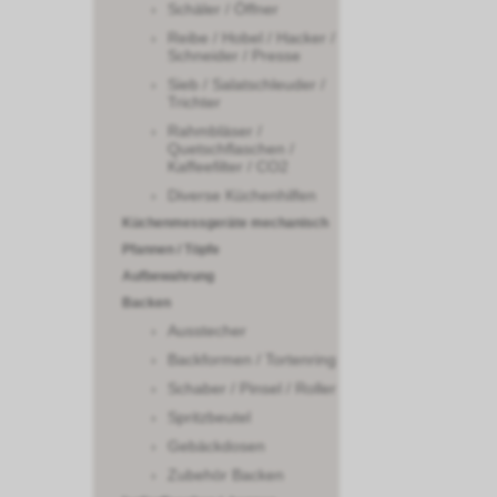
Schäler / Öffner
Reibe / Hobel / Hacker /
Schneider / Presse
Sieb / Salatschleuder /
Trichter
Rahmbläser /
Quetschflaschen /
Kaffeefilter / CO2
Diverse Küchenhilfen
Küchenmessgeräte mechanisch
Pfannen / Töpfe
Aufbewahrung
Backen
Ausstecher
Backformen / Tortenring
Schaber / Pinsel / Roller
Spritzbeutel
Gebäckdosen
Zubehör Backen