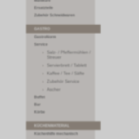
Maniküre
Ersatzteile
Zubehör Schneidwaren
GASTRO
GastroNorm
Service
Salz- / Pfeffermühlen /
Streuer
Servierbrett / Tablett
Kaffee / Tee / Säfte
Zubehör Service
Ascher
Buffet
Bar
Körbe
KÜCHENMATERIAL
Küchenhilfe mechanisch