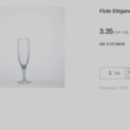
Flute Eleganc
3.35
CHF
/ Stk.
inkl. 8.1% MwSt.
Stk.
Packungen:
12Stk.