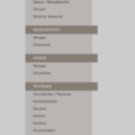
Gläser / Metallbecher
Tassen
Diverse Souvenir
REISEGEPÄCK
Wenger
Victorinox
UHREN
Wenger
Victorinox
TEXTILIEN
Tischtücher / Tischset
Küchentücher
Decken
Kissen
Socken
Accessoires