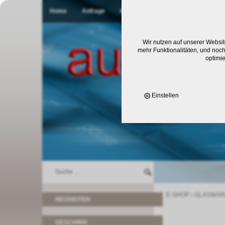
Home
Anfrage
Kontakt
Wir nutzen auf unserer Websit
mehr Funktionalitäten, und noch
optimi
Einstellen
E-SHOP
›
GLASWAR
NEUHEITEN
GESCHIRR