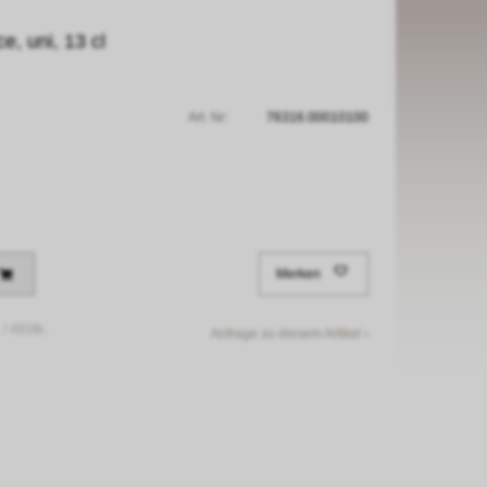
e, uni, 13 cl
Art. Nr:
76316.00010100
Merken
 /
48Stk.
Anfrage zu diesem Artikel ›