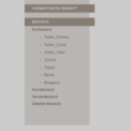
VERMIETUNG IN ZERMATT
BESTECK
Essbesteck
Solex_Karina
Solex_Lena
Solex_Inka
Zürich
Tokyo
Berlin
Bregenz
Kochbesteck
Servierbesteck
Zubehör Besteck