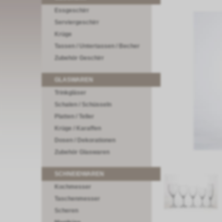
Essgeschirr
Serviergeschirr
Krüge
Tassen / Untertassen / Becher
Zubehör Geschirr
GLASWAREN
Trinkgläser
Schalen / Schüsseln
Platten / Teller
Krüge / Karaffen
Dosen / Dekorationen
Zubehör Glaswaren
SCHNEIDWAREN
Kochmesser
Taschenmesser
Scheren