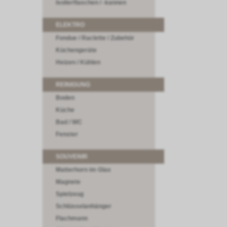
Isolierflaschen / -kannen
ELEKTRO
Fondue / Raclette / Zubehör
Küchengeräte
Heizen / Kühlen
REINIGUNG
Boden
Küche
Bad / WC
Fenster
SOUVENIR
Matterhorn im Glas
Magnete
Spielzeug
Schlüsselanhänger
Flachmann