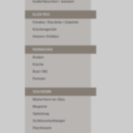
Isolierflaschen / -kannen
ELEKTRO
Fondue / Raclette / Zubehör
Küchengeräte
Heizen / Kühlen
REINIGUNG
Boden
Küche
Bad / WC
Fenster
SOUVENIR
Matterhorn im Glas
Magnete
Spielzeug
Schlüsselanhänger
Flachmann