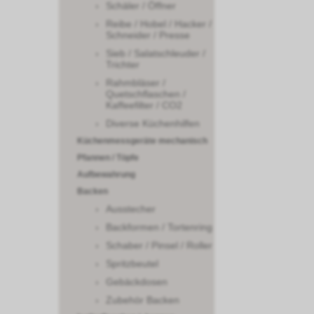
Schäler / Öffner
Reibe / Hobel / Hacker /
Schneider / Presse
Sieb / Salatschleuder /
Trichter
Rahmbläser /
Quetschflaschen /
Kaffeefilter / CO2
Diverse Küchenhilfen
Küchenmessgeräte mechanisch
Pfannen / Töpfe
Aufbewahrung
Backen
Ausstecher
Backformen / Tortenring
Schaber / Pinsel / Roller
Spritzbeutel
Gebäckdosen
Zubehör Backen