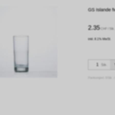
GS Islande fw
2.35
CHF
/ Stk.
inkl. 8.1% MwSt.
Stk.
Packungen:
6Stk. 