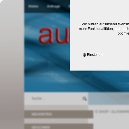
Home
Anfrage
Kontakt
Wir nutzen auf unserer Websit
mehr Funktionalitäten, und noch
optimi
Einstellen
E-SHOP
›
GLASWAR
NEUHEITEN
GESCHIRR