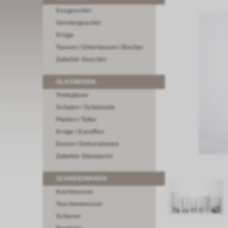
Essgeschirr
Serviergeschirr
Krüge
Tassen / Untertassen / Becher
Zubehör Geschirr
GLASWAREN
Trinkgläser
Schalen / Schüsseln
Platten / Teller
Krüge / Karaffen
Dosen / Dekorationen
Zubehör Glaswaren
SCHNEIDWAREN
Kochmesser
Taschenmesser
Scheren