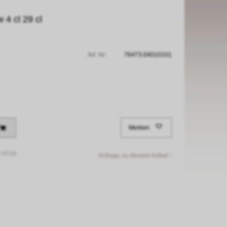
 4 cl 29 cl
Art. Nr:
76473.04010101
Merken
/
48Stk.
Anfrage zu diesem Artikel ›