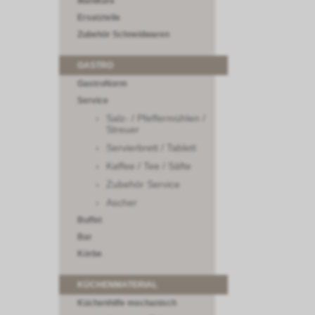
Maniküre
Ersatzteile
Zubehör Schneidwaren
GASTRO
GastroNorm
Service
Salz- / Pfeffermühlen /
Streuer
Servierbrett / Tablett
Kaffee / Tee / Säfte
Zubehör Service
Ascher
Buffet
Bar
Körbe
KÜCHENMATERIAL
Küchenhilfe mechanisch