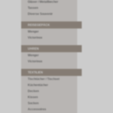
Gläser / Metallbecher
Tassen
Diverse Souvenir
REISEGEPÄCK
Wenger
Victorinox
UHREN
Wenger
Victorinox
TEXTILIEN
Tischtücher / Tischset
Küchentücher
Decken
Kissen
Socken
Accessoires