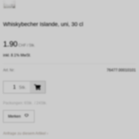
Whiskybecher Islande, uni, 30 cl
1.90
CHF
/ Stk.
inkl. 8.1% MwSt.
Art. Nr:
76477.00010101
Stk.
Packungen:
6Stk. /
24Stk.
Merken
Anfrage zu diesem Artikel ›