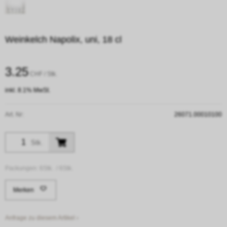
Weinkelch Napolix, uni, 18 cl
3.25
CHF
/ Stk.
inkl. 8.1% MwSt.
Art. Nr:
26071.00010100
Stk.
Packungen:
6Stk. /
6Stk.
Merken
Anfrage zu diesem Artikel ›