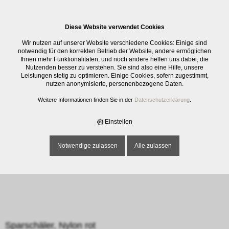
0
Diese Website verwendet Cookies
E-SHOP
›
KÜCHENMATERIAL
›
KÜCHENHILFE MECHANISCH
›
SCHÄLER /
Wir nutzen auf unserer Website verschiedene Cookies: Einige sind
ÖFFNER
›
SPARSCHÄLER, NYLON ROT
notwendig für den korrekten Betrieb der Website, andere ermöglichen
Ihnen mehr Funktionalitäten, und noch andere helfen uns dabei, die
Nutzenden besser zu verstehen. Sie sind also eine Hilfe, unsere
Leistungen stetig zu optimieren. Einige Cookies, sofern zugestimmt,
nutzen anonymisierte, personenbezogene Daten.
Weitere Informationen finden Sie in der
Datenschutzerklärung
.
Einstellen
Notwendige zulassen
Alle zulassen
Sparschäler, Nylon rot