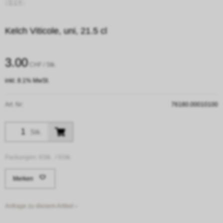
Kelch Viticole, uni, 21.5 cl
3.00
CHF
/ Stk.
inkl. 8.1% MwSt.
Art. Nr:
76180.00010100
Stk.
Packungen:
6Stk. /
6Stk.
Merken
Anfrage zu diesem Artikel ›