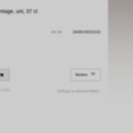
tage, uni, 37 cl
Art. Nr:
26400.00010102
Merken
/
24Stk.
Anfrage zu diesem Artikel ›