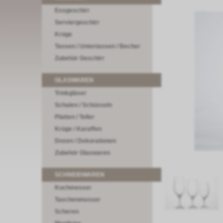
Essgeschirr
Serviergeschirr
Krüge
Tassen / Untertassen / Becher
Zubehör Geschirr
GLASWAREN
Trinkgläser
Schalen / Schüsseln
Platten / Teller
Krüge / Karaffen
Dosen / Dekorationen
Zubehör Glaswaren
SCHNEIDWAREN
Kochmesser
Taschenmesser
Scheren