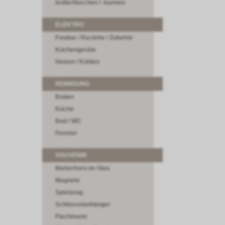
Isolierflaschen / -kannen
ELEKTRO
Fondue / Raclette / Zubehör
Küchengeräte
Heizen / Kühlen
REINIGUNG
Boden
Küche
Bad / WC
Fenster
SOUVENIR
Matterhorn im Glas
Magnete
Spielzeug
Schlüsselanhänger
Flachmann