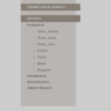
VERMIETUNG IN ZERMATT
BESTECK
Essbesteck
Solex_Karina
Solex_Lena
Solex_Inka
Zürich
Tokyo
Berlin
Bregenz
Kochbesteck
Servierbesteck
Zubehör Besteck