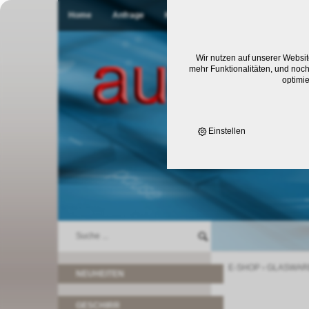
Home
Anfrage
Kontakt
Wir nutzen auf unserer Websit
mehr Funktionalitäten, und noch
optimi
Einstellen
E-SHOP
›
GLASWAR
NEUHEITEN
GESCHIRR