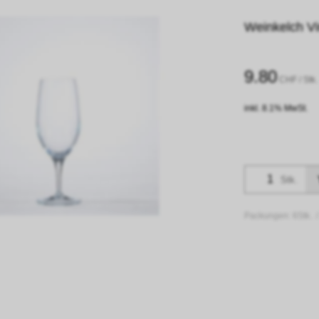
Weinkelch Vin
9.80
CHF
/ Stk.
inkl. 8.1% MwSt.
Stk.
Packungen:
6Stk. 