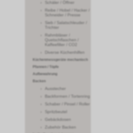
Schäler / Öffner
Reibe / Hobel / Hacker /
Schneider / Presse
Sieb / Salatschleuder /
Trichter
Rahmbläser /
Quetschflaschen /
Kaffeefilter / CO2
Diverse Küchenhilfen
Küchenmessgeräte mechanisch
Pfannen / Töpfe
Aufbewahrung
Backen
Ausstecher
Backformen / Tortenring
Schaber / Pinsel / Roller
Spritzbeutel
Gebäckdosen
Zubehör Backen