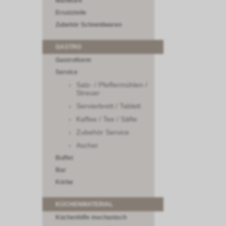
Maniküre
Ersatzteile
Zubehör Schneidwaren
GASTRO
GastroNorm
Service
Salz- / Pfeffermühlen /
Streuer
Servierbrett / Tablett
Kaffee / Tee / Säfte
Zubehör Service
Ascher
Buffet
Bar
Körbe
KÜCHENMATERIAL
Küchenhilfe mechanisch