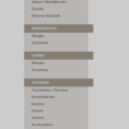
Gläser / Metallbecher
Tassen
Diverse Souvenir
REISEGEPÄCK
Wenger
Victorinox
UHREN
Wenger
Victorinox
TEXTILIEN
Tischtücher / Tischset
Küchentücher
Decken
Kissen
Socken
Accessoires