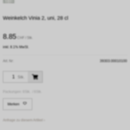
Weinkelch Vinia 2, uni, 28 cl
8.85
CHF
/ Stk.
inkl. 8.1% MwSt.
Art. Nr:
39303.00010100
Stk.
Packungen:
6Stk. /
6Stk.
Merken
Anfrage zu diesem Artikel ›