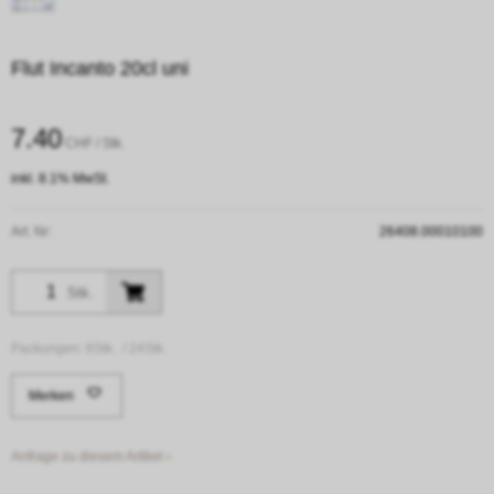
Flut Incanto 20cl uni
7.40
CHF
/ Stk.
inkl. 8.1% MwSt.
Art. Nr:
26408.00010100
Stk.
Packungen:
6Stk. /
24Stk.
Merken
Anfrage zu diesem Artikel ›