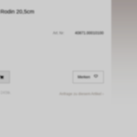
r Rodin 20,5cm
Art. Nr:
40871.00010100
Merken
/
24Stk.
Anfrage zu diesem Artikel ›