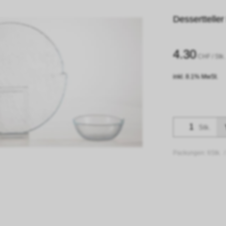
Desserttelle
4.30
CHF
/ Stk.
inkl. 8.1% MwSt.
Stk.
Packungen:
6Stk. 