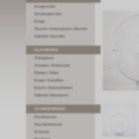
Essgeschirr
Serviergeschirr
Krüge
Tassen / Untertassen / Becher
Zubehör Geschirr
GLASWAREN
Trinkgläser
Schalen / Schüsseln
Platten / Teller
Krüge / Karaffen
Dosen / Dekorationen
Zubehör Glaswaren
SCHNEIDWAREN
Kochmesser
Taschenmesser
Scheren