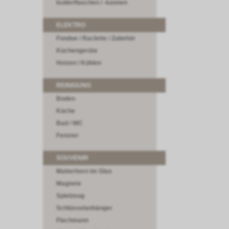
Isolierflaschen / -kannen
ELEKTRO
Fondue / Raclette / Zubehör
Küchengeräte
Heizen / Kühlen
REINIGUNG
Boden
Küche
Bad / WC
Fenster
SOUVENIR
Matterhorn im Glas
Magnete
Spielzeug
Schlüsselanhänger
Flachmann