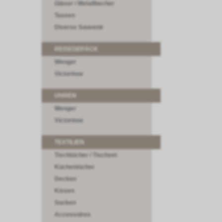
Gläser / Metallbecher
Tassen
Diverse Souvenir
REISEGEPÄCK
Wenger
Victorinox
UHREN
Wenger
Victorinox
TEXTILIEN
Tischtücher / Tischset
Küchentücher
Decken
Kissen
Socken
Accessoires