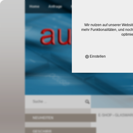
Home
Anfrage
Kontakt
Wir nutzen auf unserer Websit
mehr Funktionalitäten, und noch
optimi
Einstellen
E-SHOP
›
GLASWAR
NEUHEITEN
GESCHIRR