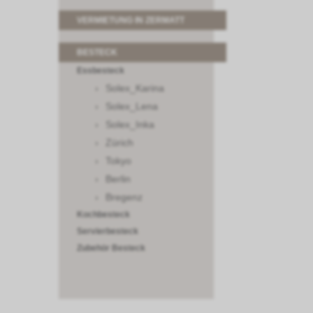
VERMIETUNG IN ZERMATT
BESTECK
Essbesteck
Solex_Karina
Solex_Lena
Solex_Inka
Zürich
Tokyo
Berlin
Bregenz
Kochbesteck
Servierbesteck
Zubehör Besteck