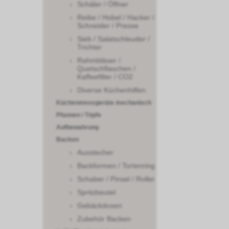
Schäler / Öffner
Reibe / Hobel / Hacker /
Schneider / Presse
Sieb / Salatschleuder /
Trichter
Rahmbläser /
Quetschflaschen /
Kaffeefilter / CO2
Diverse Küchenhilfen
Küchenmessgeräte mechanisch
Pfannen / Töpfe
Aufbewahrung
Backen
Ausstecher
Backformen / Tortenring
Schaber / Pinsel / Roller
Spritzbeutel
Gebäckdosen
Zubehör Backen