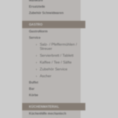
Maniküre
Ersatzteile
Zubehör Schneidwaren
GASTRO
GastroNorm
Service
Salz- / Pfeffermühlen /
Streuer
Servierbrett / Tablett
Kaffee / Tee / Säfte
Zubehör Service
Ascher
Buffet
Bar
Körbe
KÜCHENMATERIAL
Küchenhilfe mechanisch