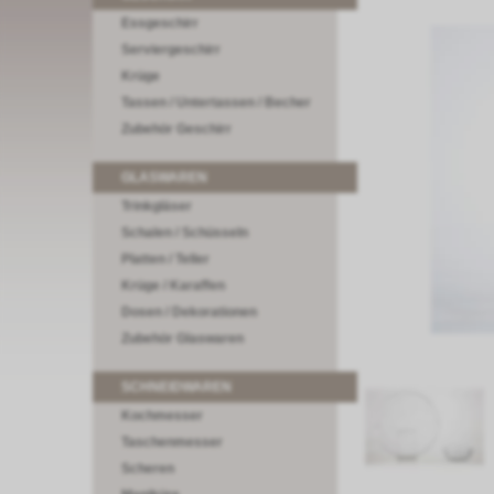
Essgeschirr
Serviergeschirr
Krüge
Tassen / Untertassen / Becher
Zubehör Geschirr
GLASWAREN
Trinkgläser
Schalen / Schüsseln
Platten / Teller
Krüge / Karaffen
Dosen / Dekorationen
Zubehör Glaswaren
SCHNEIDWAREN
Kochmesser
Taschenmesser
Scheren