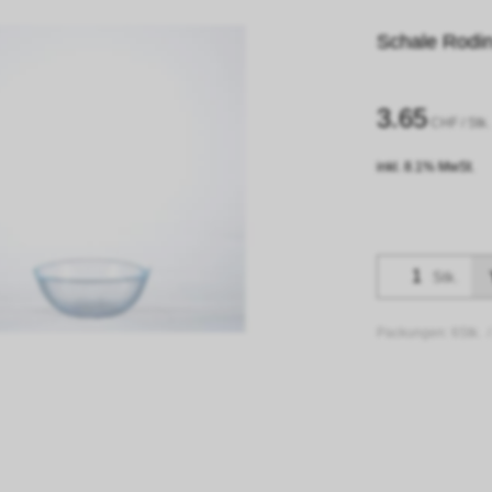
Schale Rodi
3.65
CHF
/ Stk.
inkl. 8.1% MwSt.
Stk.
Packungen:
6Stk. 