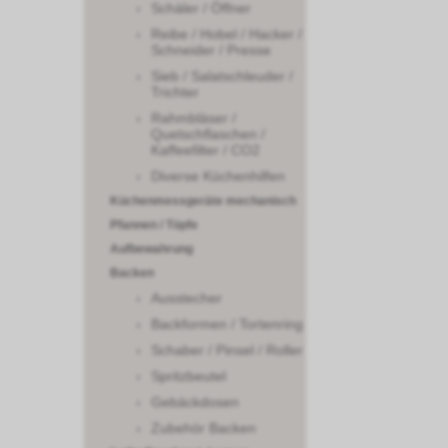
Schäler / Öffner
Reibe / Hobel / Hacker /
Schneider / Presse
Sieb / Salatschleuder /
Trichter
Rahmbläser /
Quetschflaschen /
Kaffeefilter / CO2
Diverse Küchenhilfen
Küchenmessgeräte mechanisch
Pfannen / Töpfe
Aufbewahrung
Backen
Ausstecher
Backformen / Tortenring
Schaber / Pinsel / Roller
Spritzbeutel
Gebäckdosen
Zubehör Backen