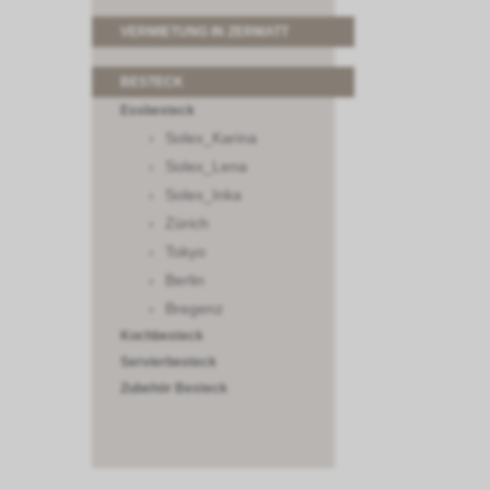
VERMIETUNG IN ZERMATT
BESTECK
Essbesteck
Solex_Karina
Solex_Lena
Solex_Inka
Zürich
Tokyo
Berlin
Bregenz
Kochbesteck
Servierbesteck
Zubehör Besteck