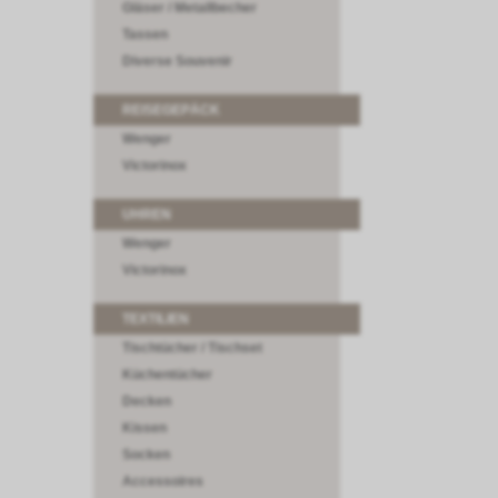
Gläser / Metallbecher
Tassen
Diverse Souvenir
REISEGEPÄCK
Wenger
Victorinox
UHREN
Wenger
Victorinox
TEXTILIEN
Tischtücher / Tischset
Küchentücher
Decken
Kissen
Socken
Accessoires