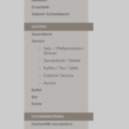
Maniküre
Ersatzteile
Zubehör Schneidwaren
GASTRO
GastroNorm
Service
Salz- / Pfeffermühlen /
Streuer
Servierbrett / Tablett
Kaffee / Tee / Säfte
Zubehör Service
Ascher
Buffet
Bar
Körbe
KÜCHENMATERIAL
Küchenhilfe mechanisch