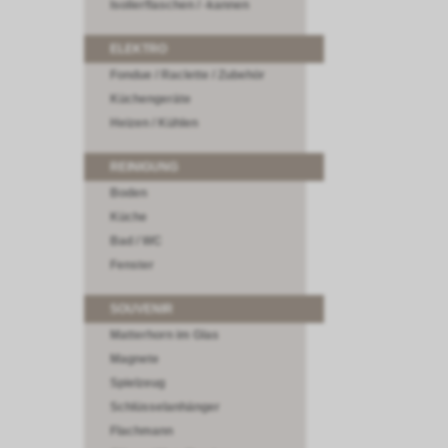
Isolierflaschen / -kannen
ELEKTRO
Fondue / Raclette / Zubehör
Küchengeräte
Heizen / Kühlen
REINIGUNG
Boden
Küche
Bad / WC
Fenster
SOUVENIR
Matterhorn im Glas
Magnete
Spielzeug
Schlüsselanhänger
Flachmann