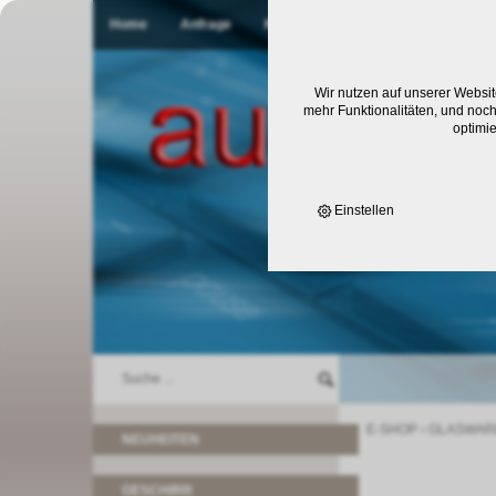
Home
Anfrage
Kontakt
Wir nutzen auf unserer Websit
mehr Funktionalitäten, und noch
optimi
Einstellen
E-SHOP
›
GLASWAR
NEUHEITEN
GESCHIRR