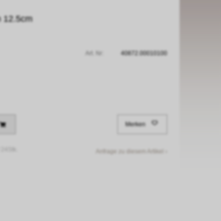
n 12.5cm
Art. Nr:
40872.00010100
Merken
/
24Stk.
Anfrage zu diesem Artikel ›