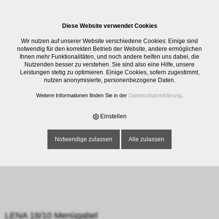
0
Diese Website verwendet Cookies
E-SHOP
›
BESTECK
›
ESSBESTECK
›
SOLEX_LENA
›
LENA 18/10
Wir nutzen auf unserer Website verschiedene Cookies: Einige sind
MENÜGABEL
notwendig für den korrekten Betrieb der Website, andere ermöglichen
Ihnen mehr Funktionalitäten, und noch andere helfen uns dabei, die
Nutzenden besser zu verstehen. Sie sind also eine Hilfe, unsere
Leistungen stetig zu optimieren. Einige Cookies, sofern zugestimmt,
nutzen anonymisierte, personenbezogene Daten.
Weitere Informationen finden Sie in der
Datenschutzerklärung
.
Einstellen
Notwendige zulassen
Alle zulassen
LENA 18/10 Menügabel