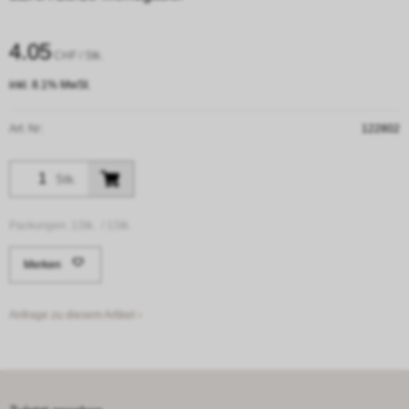
4.05
CHF
/ Stk.
inkl. 8.1% MwSt.
Art. Nr:
122802
Stk.
Packungen:
1Stk. /
1Stk.
Merken
Anfrage zu diesem Artikel ›