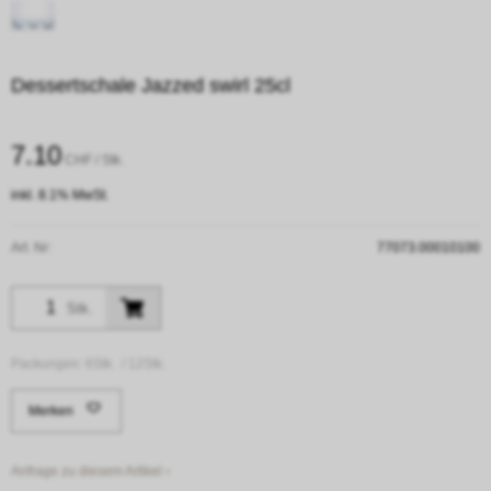
Dessertschale Jazzed swirl 25cl
7.10
CHF
/ Stk.
inkl. 8.1% MwSt.
Art. Nr:
77073.00010100
Stk.
Packungen:
6Stk. /
12Stk.
Merken
Anfrage zu diesem Artikel ›